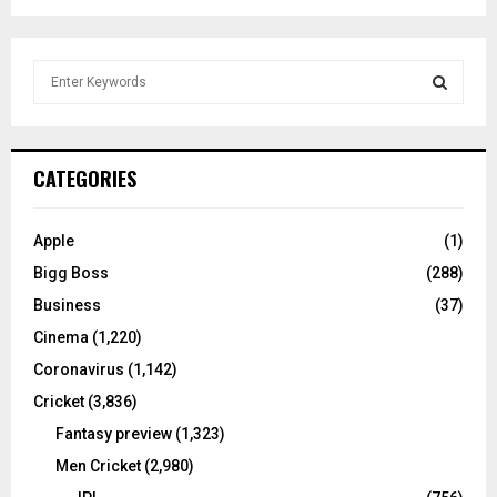
S
e
a
S
r
c
E
CATEGORIES
h
f
A
o
Apple
(1)
r
R
Bigg Boss
(288)
:
C
Business
(37)
Cinema
(1,220)
H
Coronavirus
(1,142)
Cricket
(3,836)
Fantasy preview
(1,323)
Men Cricket
(2,980)