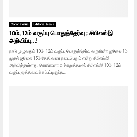
Coronavirus
Editorial News
10ம், 12ம் வகுப்பு பொதுத்தேர்வு ; சிபிஎஸ்இ
அறிவிப்பு…!
நாடு முழுவதும் 10ம், 12ம் வகுப்பு பொதுத்தேர்வு வருகின்ற ஜூலை 1ம்
முதல் ஜூலை 15ம் தேதி வரை நடைபெறும் என்று சிபிஎஸ்இ
அறிவித்துள்ளது. கொரோனா அச்சுறுத்தலால் சிபிஎஸ்இ 10ம், 12ம்
வகுப்பு ஒத்திவைக்கப்பட்டிருந்த...