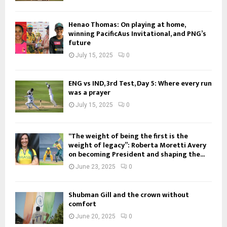
Henao Thomas: On playing at home,
winning PacificAus Invitational, and PNG’s
future
July 15, 2025
0
ENG vs IND, 3rd Test, Day 5: Where every run
was a prayer
July 15, 2025
0
“The weight of being the first is the
weight of legacy”: Roberta Moretti Avery
on becoming President and shaping the...
June 23, 2025
0
Shubman Gill and the crown without
comfort
June 20, 2025
0