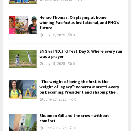
Henao Thomas: On playing at home,
winning PacificAus Invitational, and PNG’s
future
July 15, 2025
0
ENG vs IND, 3rd Test, Day 5: Where every run
was a prayer
July 15, 2025
0
“The weight of being the first is the
weight of legacy”: Roberta Moretti Avery
on becoming President and shaping the...
June 23, 2025
0
Shubman Gill and the crown without
comfort
June 20, 2025
0