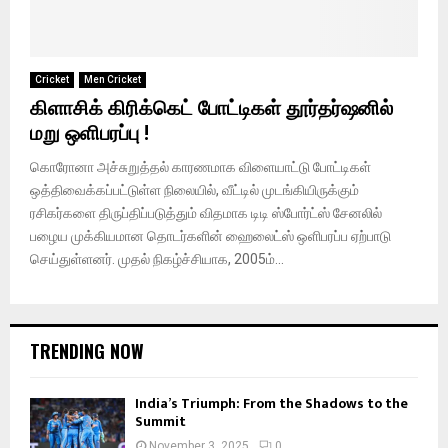
Cricket
Men Cricket
கிளாசிக் கிரிக்கெட் போட்டிகள் தூர்தர்ஷனில்
மறு ஒளிபரப்பு !
கொரோனா அச்சுறுத்தல் காரணமாக விளையாட்டு போட்டிகள்
ஒத்திவைக்கப்பட்டுள்ள நிலையில், வீட்டில் முடங்கியிருக்கும்
ரசிகர்களை திருப்திப்படுத்தும் விதமாக டிடி ஸ்போர்ட்ஸ் சேனலில்
பழைய முக்கியமான தொடர்களின் ஹைலைட்ஸ் ஒளிபரப்ப ஏற்பாடு
செய்துள்ளனர். முதல் நிகழ்ச்சியாக, 2005ம்...
TRENDING NOW
India’s Triumph: From the Shadows to the
Summit
November 3, 2025
0