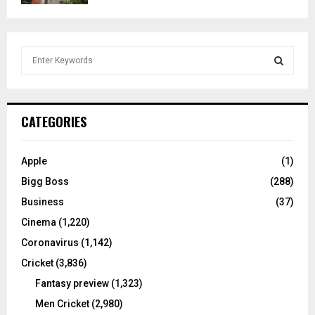
S
e
a
S
r
c
E
CATEGORIES
h
f
A
o
Apple
(1)
r
R
Bigg Boss
(288)
:
C
Business
(37)
Cinema
(1,220)
H
Coronavirus
(1,142)
Cricket
(3,836)
Fantasy preview
(1,323)
Men Cricket
(2,980)