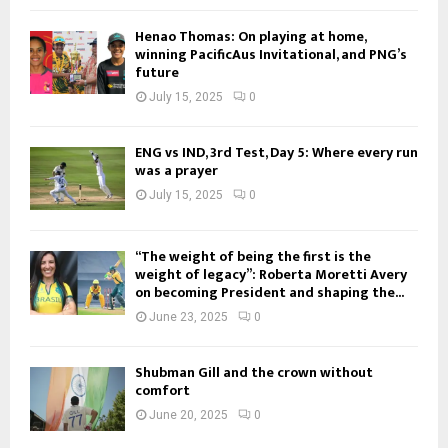
Henao Thomas: On playing at home,
winning PacificAus Invitational, and PNG’s
future
July 15, 2025
0
ENG vs IND, 3rd Test, Day 5: Where every run
was a prayer
July 15, 2025
0
“The weight of being the first is the
weight of legacy”: Roberta Moretti Avery
on becoming President and shaping the...
June 23, 2025
0
Shubman Gill and the crown without
comfort
June 20, 2025
0