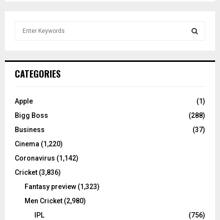
S
e
a
S
r
c
E
CATEGORIES
h
f
A
o
Apple
(1)
r
R
Bigg Boss
(288)
:
C
Business
(37)
Cinema
(1,220)
H
Coronavirus
(1,142)
Cricket
(3,836)
Fantasy preview
(1,323)
Men Cricket
(2,980)
IPL
(756)