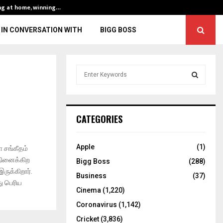
ng at home, winning…
ENG vs IND, 3rd 
IN CONVERSATION WITH
BIGG BOSS
S
e
a
S
r
c
E
CATEGORIES
h
f
A
o
Apple
(1)
 சங்கீதம்
r
R
நினைக்கிற
Bigg Boss
(288)
:
ுக்கிறார்.
C
Business
(37)
ு பெரிய
Cinema
(1,220)
H
Coronavirus
(1,142)
Cricket
(3,836)