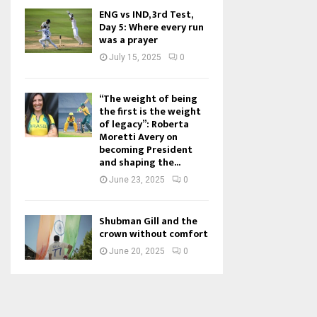
ENG vs IND, 3rd Test,
Day 5: Where every run
was a prayer
July 15, 2025
0
“The weight of being
the first is the weight
of legacy”: Roberta
Moretti Avery on
becoming President
and shaping the...
June 23, 2025
0
Shubman Gill and the
crown without comfort
June 20, 2025
0