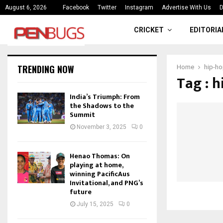
ce
India’s Triumph: From the Shado
August 6, 2026
Facebook
Twitter
Instagram
Advertise With Us
D
CRICKET
EDITORIA
TRENDING NOW
Home
hip-h
Tag : 
India’s Triumph: From
the Shadows to the
Summit
November 3, 2025
0
Henao Thomas: On
playing at home,
winning PacificAus
Invitational, and PNG’s
future
July 15, 2025
0