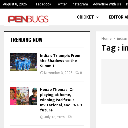
ce
India’s Triumph: From the Shado
August 8, 2026
Facebook
Twitter
Instagram
Advertise With Us
D
CRICKET
EDITORIA
TRENDING NOW
Home
indian
Tag : i
India’s Triumph: From
the Shadows to the
Summit
November 3, 2025
0
Henao Thomas: On
playing at home,
winning PacificAus
Invitational, and PNG’s
future
July 15, 2025
0