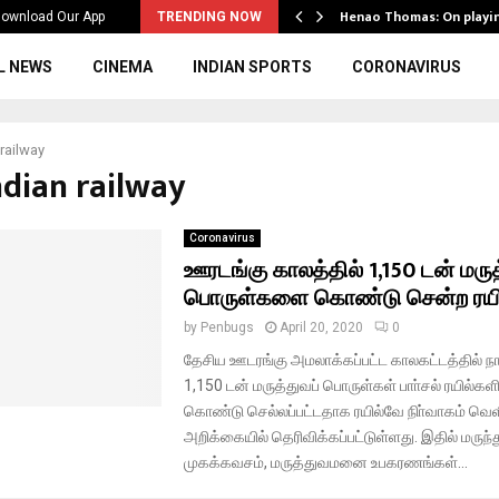
ws to the…
Henao Thomas: On playi
ownload Our App
TRENDING NOW
L NEWS
CINEMA
INDIAN SPORTS
CORONAVIRUS
 railway
ndian railway
Coronavirus
ஊரடங்கு காலத்தில் 1,150 டன் மருத
பொருள்களை கொண்டு சென்ற ரயி
by
Penbugs
April 20, 2020
0
தேசிய ஊடரங்கு அமலாக்கப்பட்ட காலகட்டத்தில் நா
1,150 டன் மருத்துவப் பொருள்கள் பாா்சல் ரயில்களி
கொண்டு செல்லப்பட்டதாக ரயில்வே நிா்வாகம் வெள
அறிக்கையில் தெரிவிக்கப்பட்டுள்ளது. இதில் மருந்த
முகக்கவசம், மருத்துவமனை உபகரணங்கள்...