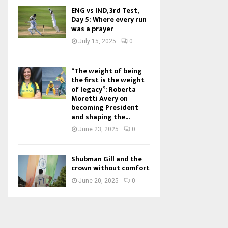
ENG vs IND, 3rd Test,
Day 5: Where every run
was a prayer
July 15, 2025
0
“The weight of being
the first is the weight
of legacy”: Roberta
Moretti Avery on
becoming President
and shaping the...
June 23, 2025
0
Shubman Gill and the
crown without comfort
June 20, 2025
0