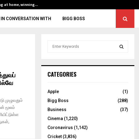
ng at home, winning…
ENG vs IND, 3rd 
IN CONVERSATION WITH
BIGG BOSS
S
e
a
S
r
c
E
்துவப்
CATEGORIES
h
ல்வே
f
A
o
Apple
(1)
r
R
டு முழுவதும்
Bigg Boss
(288)
:
ன் மூலம்
C
Business
(37)
ியிட்டுள்ள
Cinema
(1,220)
H
ுகள்,
Coronavirus
(1,142)
Cricket
(3,836)