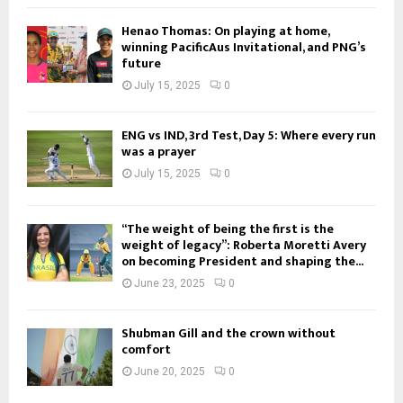
Henao Thomas: On playing at home,
winning PacificAus Invitational, and PNG’s
future
July 15, 2025
0
ENG vs IND, 3rd Test, Day 5: Where every run
was a prayer
July 15, 2025
0
“The weight of being the first is the
weight of legacy”: Roberta Moretti Avery
on becoming President and shaping the...
June 23, 2025
0
Shubman Gill and the crown without
comfort
June 20, 2025
0