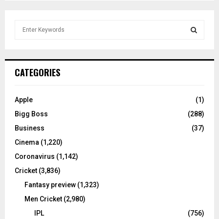
S
e
a
S
r
c
E
CATEGORIES
h
f
A
o
Apple
(1)
r
R
Bigg Boss
(288)
:
C
Business
(37)
Cinema
(1,220)
H
Coronavirus
(1,142)
Cricket
(3,836)
Fantasy preview
(1,323)
Men Cricket
(2,980)
IPL
(756)