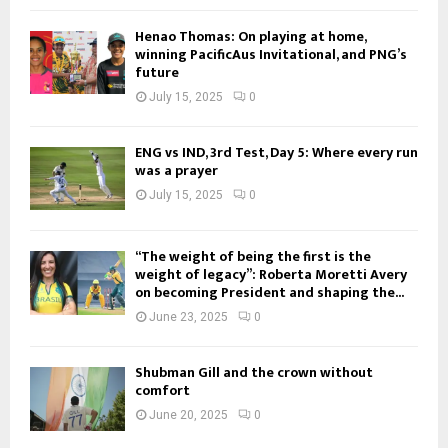
Henao Thomas: On playing at home,
winning PacificAus Invitational, and PNG’s
future
July 15, 2025
0
ENG vs IND, 3rd Test, Day 5: Where every run
was a prayer
July 15, 2025
0
“The weight of being the first is the
weight of legacy”: Roberta Moretti Avery
on becoming President and shaping the...
June 23, 2025
0
Shubman Gill and the crown without
comfort
June 20, 2025
0