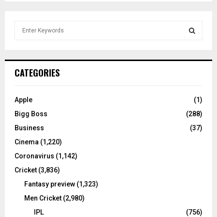
S
e
a
S
r
c
E
CATEGORIES
h
f
A
o
Apple
(1)
r
R
Bigg Boss
(288)
:
C
Business
(37)
Cinema
(1,220)
H
Coronavirus
(1,142)
Cricket
(3,836)
Fantasy preview
(1,323)
Men Cricket
(2,980)
IPL
(756)