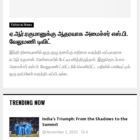
Editorial News
ஏ.ஆர்.ரகுமானுக்கு ஆதரவாக அமைச்சர் எஸ்.பி.
வேலுமணி டிவிட்
இந்தி திரையுலகில் ஒரு குழு தனக்கு எதிராக வதந்தி பரப்புவதாக
ஏ.ஆர் ரகுமான் அண்மையில் பேட்டியளித்திருந்தார். இதுதொடர்பாக
அமைச்சர் எஸ்.பி. வேலுமணி ட்விட்டரில் வெளியிட்ட பதிவில் பாலிவுட்டில்
ஒரு தரப்பினர் வதந்தி பரப்பி, நல்ல...
TRENDING NOW
India’s Triumph: From the Shadows to the
Summit
November 3, 2025
0