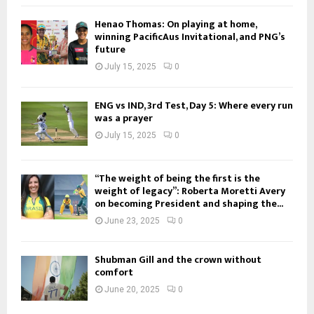
Henao Thomas: On playing at home,
winning PacificAus Invitational, and PNG’s
future
July 15, 2025
0
ENG vs IND, 3rd Test, Day 5: Where every run
was a prayer
July 15, 2025
0
“The weight of being the first is the
weight of legacy”: Roberta Moretti Avery
on becoming President and shaping the...
June 23, 2025
0
Shubman Gill and the crown without
comfort
June 20, 2025
0