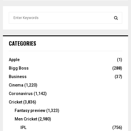
S
e
a
S
r
c
E
CATEGORIES
h
f
A
o
Apple
(1)
r
R
Bigg Boss
(288)
:
C
Business
(37)
Cinema
(1,220)
H
Coronavirus
(1,142)
Cricket
(3,836)
Fantasy preview
(1,323)
Men Cricket
(2,980)
IPL
(756)