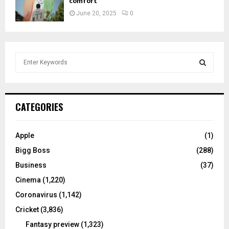
comfort
June 20, 2025
0
S
e
a
S
r
c
E
CATEGORIES
h
f
A
o
Apple
(1)
r
R
Bigg Boss
(288)
:
C
Business
(37)
Cinema
(1,220)
H
Coronavirus
(1,142)
Cricket
(3,836)
Fantasy preview
(1,323)