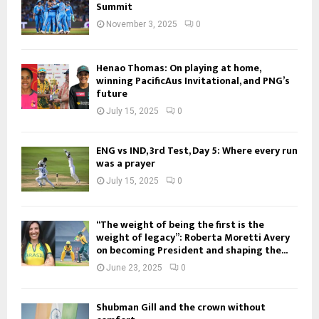
Summit
November 3, 2025
0
Henao Thomas: On playing at home,
winning PacificAus Invitational, and PNG’s
future
July 15, 2025
0
ENG vs IND, 3rd Test, Day 5: Where every run
was a prayer
July 15, 2025
0
“The weight of being the first is the
weight of legacy”: Roberta Moretti Avery
on becoming President and shaping the...
June 23, 2025
0
Shubman Gill and the crown without