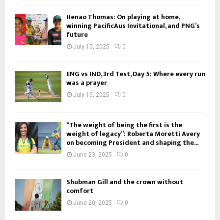
Henao Thomas: On playing at home,
winning PacificAus Invitational, and PNG’s
future
July 15, 2025
0
ENG vs IND, 3rd Test, Day 5: Where every run
was a prayer
July 15, 2025
0
“The weight of being the first is the
weight of legacy”: Roberta Moretti Avery
on becoming President and shaping the...
June 23, 2025
0
Shubman Gill and the crown without
comfort
June 20, 2025
0