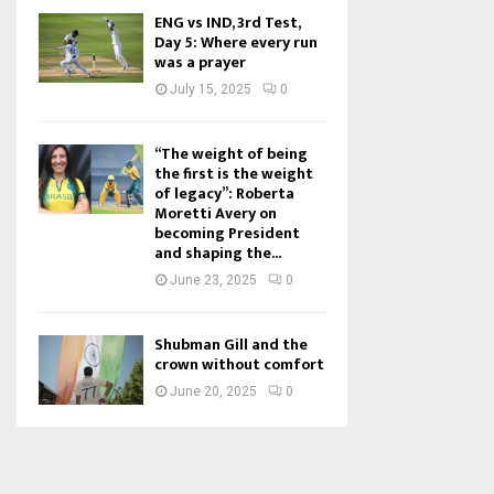
ENG vs IND, 3rd Test,
Day 5: Where every run
was a prayer
July 15, 2025
0
“The weight of being
the first is the weight
of legacy”: Roberta
Moretti Avery on
becoming President
and shaping the...
June 23, 2025
0
Shubman Gill and the
crown without comfort
June 20, 2025
0