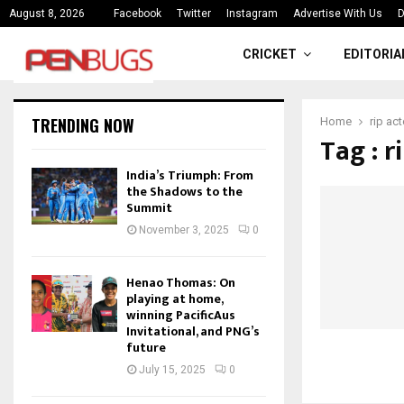
ce
India’s Triumph: From the Shado
August 8, 2026
Facebook
Twitter
Instagram
Advertise With Us
D
CRICKET
EDITORIA
TRENDING NOW
Home
rip ac
Tag : r
India’s Triumph: From
the Shadows to the
Summit
November 3, 2025
0
Henao Thomas: On
playing at home,
winning PacificAus
Invitational, and PNG’s
future
July 15, 2025
0