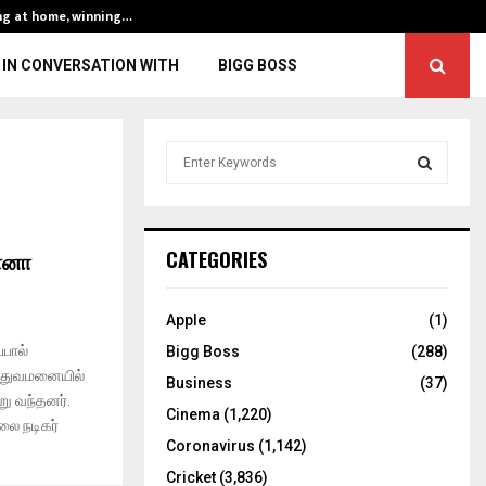
ng at home, winning…
ENG vs IND, 3rd 
IN CONVERSATION WITH
BIGG BOSS
S
e
a
S
r
c
E
ோனா
CATEGORIES
h
f
A
o
Apple
(1)
r
R
பால்
Bigg Boss
(288)
:
ுத்துவமனையில்
C
Business
(37)
ு வந்தனர்.
Cinema
(1,220)
H
லை நடிகர்
Coronavirus
(1,142)
Cricket
(3,836)