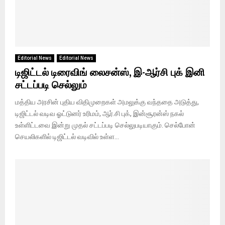
Editorial News
Editorial News
டிஜிட்டல் டிரைவிங் லைசன்ஸ், இ-ஆர்சி புக் இனி
சட்டப்படி செல்லும்
மத்திய அரசின் புதிய விதிமுறைகள் அமலுக்கு வந்ததை அடுத்து,
டிஜிட்டல் வடிவ ஓட்டுனர் உரிமம், ஆர்.சி புக், இன்சூரன்ஸ் நகல்
உள்ளிட்டவை இன்று முதல் சட்டப்படி செல்லுபடியாகும். செல்போன்
செயலிகளில் டிஜிட்டல் வடிவில் உள்ள...