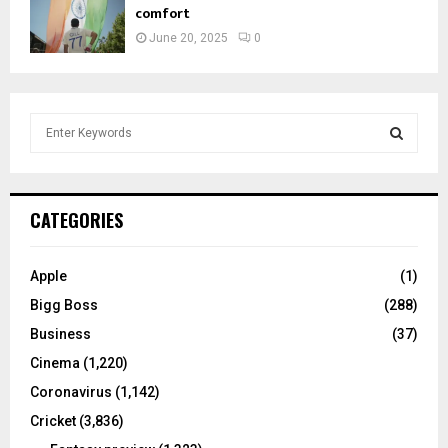
comfort
June 20, 2025
0
S
e
a
S
r
c
E
CATEGORIES
h
f
A
o
Apple
(1)
r
R
Bigg Boss
(288)
:
C
Business
(37)
Cinema
(1,220)
H
Coronavirus
(1,142)
Cricket
(3,836)