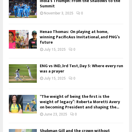
India’s Triumph: From the Shadows to the
Summit
November 3, 2025
0
Henao Thomas: On playing at home,
winning PacificAus Invitational, and PNG’s
future
July 15, 2025
0
ENG vs IND, 3rd Test, Day 5: Where every run
was a prayer
July 15, 2025
0
“The weight of being the first is the
weight of legacy”: Roberta Moretti Avery
on becoming President and shaping the...
June 23, 2025
0
Shubman Gill and the crown without