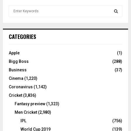
S
e
a
S
r
c
E
CATEGORIES
h
f
A
o
Apple
(1)
r
R
Bigg Boss
(288)
:
C
Business
(37)
Cinema
(1,220)
H
Coronavirus
(1,142)
Cricket
(3,836)
Fantasy preview
(1,323)
Men Cricket
(2,980)
IPL
(756)
World Cup 2019
(139)