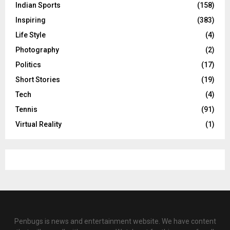
Indian Sports
(158)
Inspiring
(383)
Life Style
(4)
Photography
(2)
Politics
(17)
Short Stories
(19)
Tech
(4)
Tennis
(91)
Virtual Reality
(1)
Penbugs is news and entertainment website. We have content