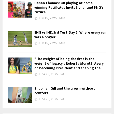
Henao Thomas: On playing at home,
winning PacificAus Invitational, and PNG’s
future
July 15, 2025
0
ENG vs IND, 3rd Test, Day 5: Where every run
was a prayer
July 15, 2025
0
“The weight of being the first is the
weight of legacy”: Roberta Moretti Avery
on becoming President and shaping the...
June 23, 2025
0
Shubman Gill and the crown without
comfort
June 20, 2025
0