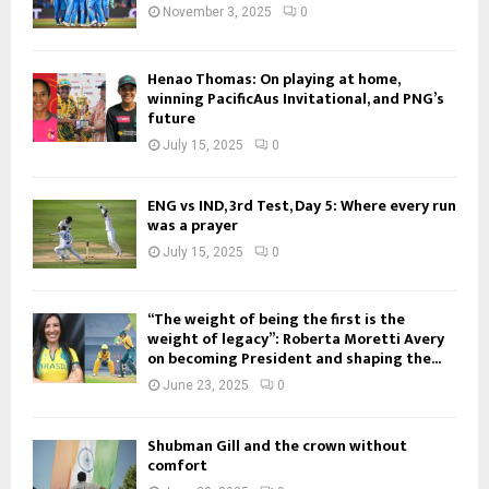
November 3, 2025
0
Henao Thomas: On playing at home,
winning PacificAus Invitational, and PNG’s
future
July 15, 2025
0
ENG vs IND, 3rd Test, Day 5: Where every run
was a prayer
July 15, 2025
0
“The weight of being the first is the
weight of legacy”: Roberta Moretti Avery
on becoming President and shaping the...
June 23, 2025
0
Shubman Gill and the crown without
comfort