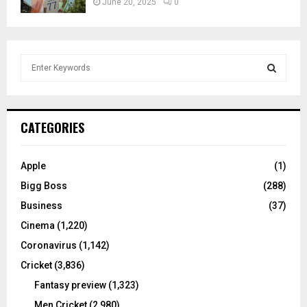
June 20, 2025
0
S
e
a
S
r
c
E
CATEGORIES
h
f
A
o
Apple
(1)
r
R
Bigg Boss
(288)
:
C
Business
(37)
Cinema
(1,220)
H
Coronavirus
(1,142)
Cricket
(3,836)
Fantasy preview
(1,323)
Men Cricket
(2,980)