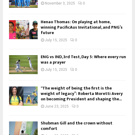
November 3, 2025
0
Henao Thomas: On playing at home,
winning PacificAus Invitational, and PNG’s
future
July 15, 2025
0
ENG vs IND, 3rd Test, Day 5: Where every run
was a prayer
July 15, 2025
0
“The weight of being the first is the
weight of legacy”: Roberta Moretti Avery
on becoming President and shaping the...
June 23, 2025
0
Shubman Gill and the crown without
comfort