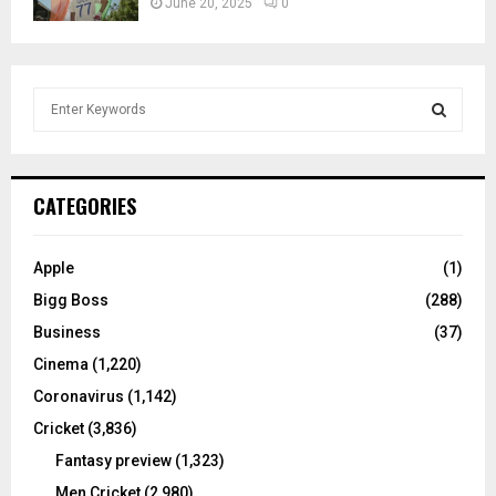
June 20, 2025
0
S
e
a
S
r
c
E
CATEGORIES
h
f
A
o
Apple
(1)
r
R
Bigg Boss
(288)
:
C
Business
(37)
Cinema
(1,220)
H
Coronavirus
(1,142)
Cricket
(3,836)
Fantasy preview
(1,323)
Men Cricket
(2,980)