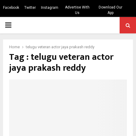
Advertise With
Download Our
Facebook
Twitter
Instagram
Us
App
PRIMARY
MENU
Home
telugu veteran actor jaya prakash reddy
Tag : telugu veteran actor
jaya prakash reddy