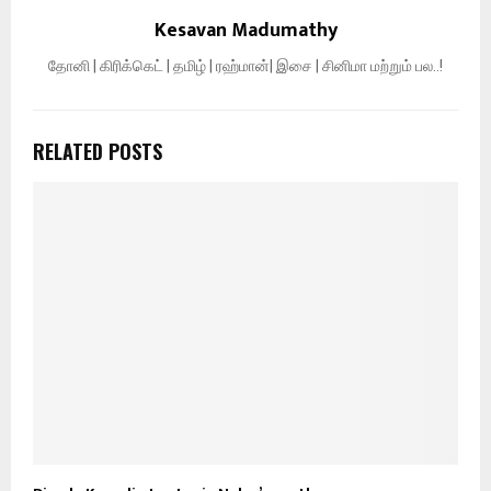
Kesavan Madumathy
தோனி | கிரிக்கெட் | தமிழ் | ரஹ்மான்| இசை | சினிமா மற்றும் பல..!
RELATED POSTS