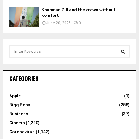
Shubman Gill and the crown without
comfort
June 20, 2025
0
S
e
a
S
r
c
E
CATEGORIES
h
f
A
o
Apple
(1)
r
R
Bigg Boss
(288)
:
C
Business
(37)
Cinema
(1,220)
H
Coronavirus
(1,142)