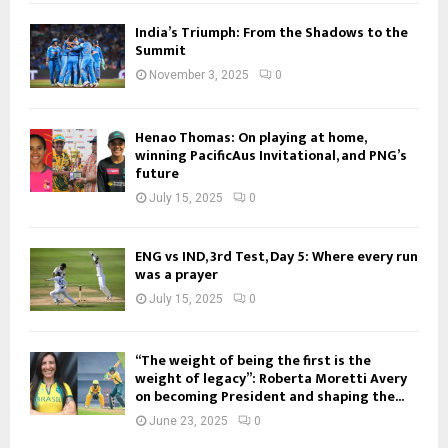
India’s Triumph: From the Shadows to the
Summit
November 3, 2025
0
Henao Thomas: On playing at home,
winning PacificAus Invitational, and PNG’s
future
July 15, 2025
0
ENG vs IND, 3rd Test, Day 5: Where every run
was a prayer
July 15, 2025
0
“The weight of being the first is the
weight of legacy”: Roberta Moretti Avery
on becoming President and shaping the...
June 23, 2025
0