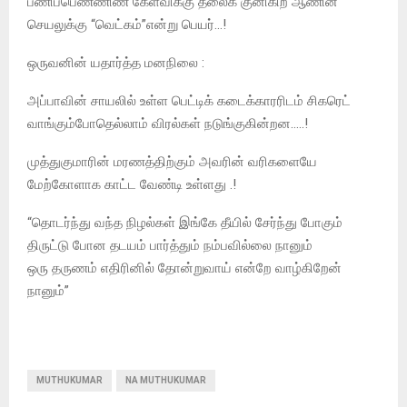
பணிப்பெண்ணிண் கேள்விக்கு தலைக் குனிகிற ஆணின்
செயலுக்கு “வெட்கம்”என்று பெயர்…!
ஒருவனின் யதார்த்த மனநிலை :
அப்பாவின் சாயலில் உள்ள பெட்டிக் கடைக்காரரிடம் சிகரெட்
வாங்கும்போதெல்லாம் விரல்கள் நடுங்குகின்றன…..!
முத்துகுமாரின் மரணத்திற்கும் அவரின் வரிகளையே
மேற்கோளாக காட்ட வேண்டி உள்ளது .!
“தொடர்ந்து வந்த நிழல்கள் இங்கே தீயில் சேர்ந்து போகும்
திருட்டு போன தடயம் பார்த்தும் நம்பவில்லை நானும்
ஒரு தருணம் எதிரினில் தோன்றுவாய் என்றே வாழ்கிறேன்
நானும்”
MUTHUKUMAR
NA MUTHUKUMAR