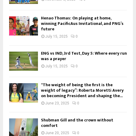
Henao Thomas: On playing at home,
winning PacificAus Invitational, and PNG’s
future
July 15, 2025
0
ENG vs IND, 3rd Test, Day 5: Where every run
was a prayer
July 15, 2025
0
“The weight of being the first is the
weight of legacy”: Roberta Moretti Avery
on becoming President and shaping the...
June 23, 2025
0
Shubman Gill and the crown without
comfort
June 20, 2025
0