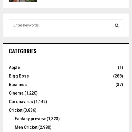
S
e
a
S
r
c
E
CATEGORIES
h
f
A
o
Apple
(1)
r
R
Bigg Boss
(288)
:
C
Business
(37)
Cinema
(1,220)
H
Coronavirus
(1,142)
Cricket
(3,836)
Fantasy preview
(1,323)
Men Cricket
(2,980)