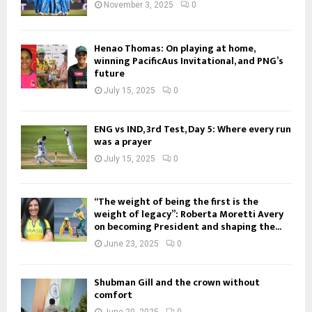
November 3, 2025
0
Henao Thomas: On playing at home,
winning PacificAus Invitational, and PNG’s
future
July 15, 2025
0
ENG vs IND, 3rd Test, Day 5: Where every run
was a prayer
July 15, 2025
0
“The weight of being the first is the
weight of legacy”: Roberta Moretti Avery
on becoming President and shaping the...
June 23, 2025
0
Shubman Gill and the crown without
comfort
June 20, 2025
0