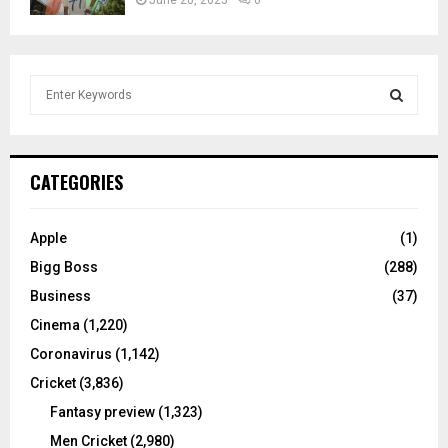
S
e
a
S
r
c
E
CATEGORIES
h
f
A
o
Apple
(1)
r
R
Bigg Boss
(288)
:
C
Business
(37)
Cinema
(1,220)
H
Coronavirus
(1,142)
Cricket
(3,836)
Fantasy preview
(1,323)
Men Cricket
(2,980)