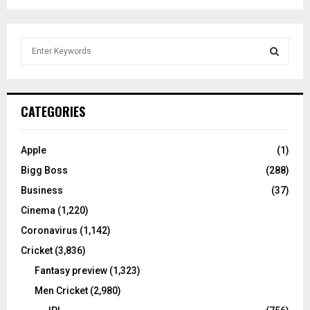
S
e
a
S
r
c
E
CATEGORIES
h
f
A
o
Apple
(1)
r
R
Bigg Boss
(288)
:
C
Business
(37)
Cinema
(1,220)
H
Coronavirus
(1,142)
Cricket
(3,836)
Fantasy preview
(1,323)
Men Cricket
(2,980)