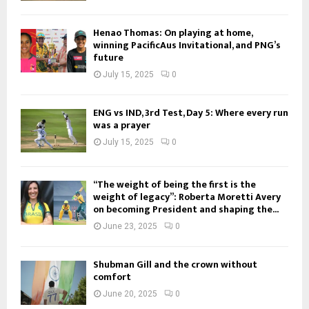
Henao Thomas: On playing at home,
winning PacificAus Invitational, and PNG’s
future
July 15, 2025
0
ENG vs IND, 3rd Test, Day 5: Where every run
was a prayer
July 15, 2025
0
“The weight of being the first is the
weight of legacy”: Roberta Moretti Avery
on becoming President and shaping the...
June 23, 2025
0
Shubman Gill and the crown without
comfort
June 20, 2025
0