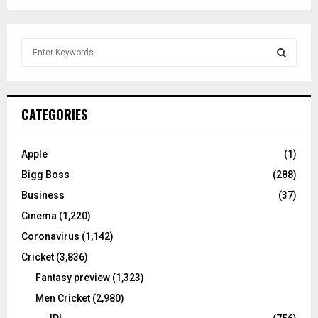
S
e
a
S
r
c
E
CATEGORIES
h
f
A
o
Apple
(1)
r
R
Bigg Boss
(288)
:
C
Business
(37)
Cinema
(1,220)
H
Coronavirus
(1,142)
Cricket
(3,836)
Fantasy preview
(1,323)
Men Cricket
(2,980)