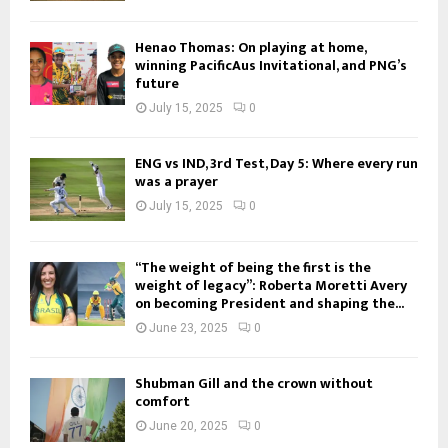
Henao Thomas: On playing at home,
winning PacificAus Invitational, and PNG’s
future
July 15, 2025
0
ENG vs IND, 3rd Test, Day 5: Where every run
was a prayer
July 15, 2025
0
“The weight of being the first is the
weight of legacy”: Roberta Moretti Avery
on becoming President and shaping the...
June 23, 2025
0
Shubman Gill and the crown without
comfort
June 20, 2025
0