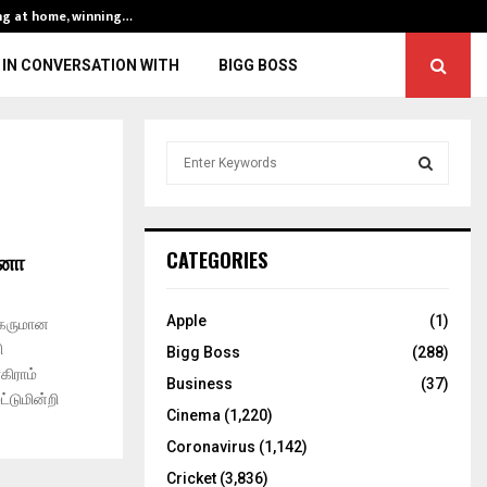
ng at home, winning…
ENG vs IND, 3rd 
IN CONVERSATION WITH
BIGG BOSS
S
e
a
S
r
c
E
ோனா
CATEGORIES
h
f
A
o
Apple
(1)
ிகருமான
r
R
ி
Bigg Boss
(288)
:
கிராம்
C
Business
(37)
ட்டுமின்றி
Cinema
(1,220)
H
Coronavirus
(1,142)
Cricket
(3,836)