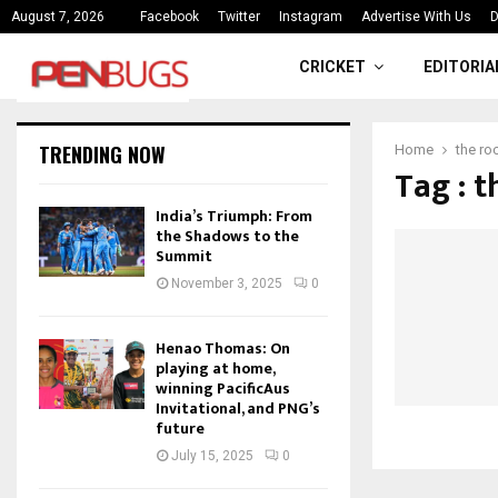
ce
India’s Triumph: From the Shado
August 7, 2026
Facebook
Twitter
Instagram
Advertise With Us
D
CRICKET
EDITORIA
TRENDING NOW
Home
the ro
Tag : t
India’s Triumph: From
the Shadows to the
Summit
November 3, 2025
0
Henao Thomas: On
playing at home,
winning PacificAus
Invitational, and PNG’s
future
July 15, 2025
0