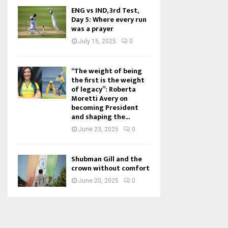
ENG vs IND, 3rd Test,
Day 5: Where every run
was a prayer
July 15, 2025
0
“The weight of being
the first is the weight
of legacy”: Roberta
Moretti Avery on
becoming President
and shaping the...
June 23, 2025
0
Shubman Gill and the
crown without comfort
June 20, 2025
0