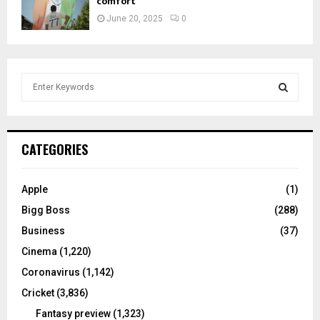
comfort
June 20, 2025
0
S
e
a
S
r
c
E
CATEGORIES
h
f
A
o
Apple
(1)
r
R
Bigg Boss
(288)
:
C
Business
(37)
Cinema
(1,220)
H
Coronavirus
(1,142)
Cricket
(3,836)
Fantasy preview
(1,323)