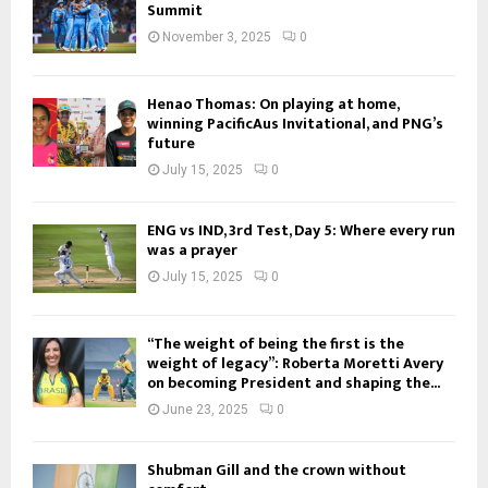
Summit
November 3, 2025
0
Henao Thomas: On playing at home,
winning PacificAus Invitational, and PNG’s
future
July 15, 2025
0
ENG vs IND, 3rd Test, Day 5: Where every run
was a prayer
July 15, 2025
0
“The weight of being the first is the
weight of legacy”: Roberta Moretti Avery
on becoming President and shaping the...
June 23, 2025
0
Shubman Gill and the crown without