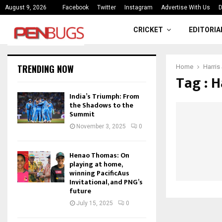
ce
India’s Triumph: From the Shado
August 9, 2026
Facebook
Twitter
Instagram
Advertise With Us
D
CRICKET
EDITORIA
TRENDING NOW
Home
Harris
Tag : H
India’s Triumph: From
the Shadows to the
Summit
November 3, 2025
0
Henao Thomas: On
playing at home,
winning PacificAus
Invitational, and PNG’s
future
July 15, 2025
0