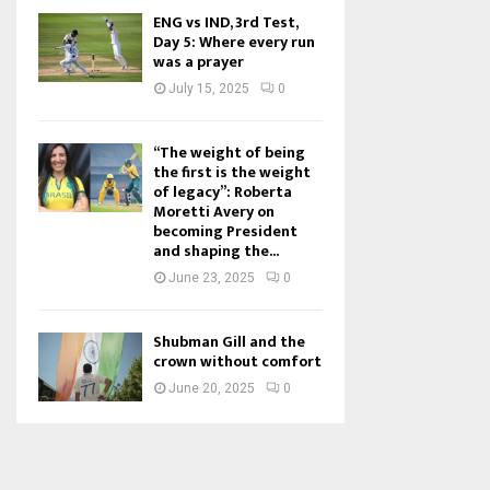
ENG vs IND, 3rd Test,
Day 5: Where every run
was a prayer
July 15, 2025
0
“The weight of being
the first is the weight
of legacy”: Roberta
Moretti Avery on
becoming President
and shaping the...
June 23, 2025
0
Shubman Gill and the
crown without comfort
June 20, 2025
0