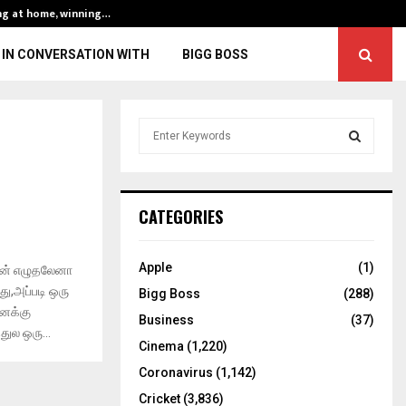
ng at home, winning…
ENG vs IND, 3rd 
IN CONVERSATION WITH
BIGG BOSS
S
e
a
S
r
c
E
CATEGORIES
h
f
A
o
Apple
(1)
நான் எழுதலேனா
r
R
து,அப்படி ஒரு
Bigg Boss
(288)
:
னக்கு
C
Business
(37)
ுல ஒரு...
Cinema
(1,220)
H
Coronavirus
(1,142)
Cricket
(3,836)