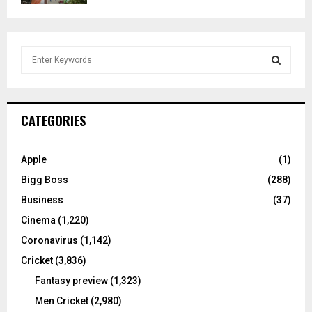
S
e
a
S
r
c
E
CATEGORIES
h
f
A
o
Apple
(1)
r
R
Bigg Boss
(288)
:
C
Business
(37)
Cinema
(1,220)
H
Coronavirus
(1,142)
Cricket
(3,836)
Fantasy preview
(1,323)
Men Cricket
(2,980)