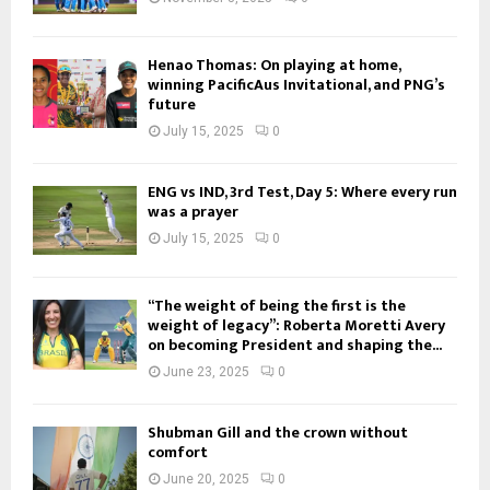
Henao Thomas: On playing at home,
winning PacificAus Invitational, and PNG’s
future
July 15, 2025
0
ENG vs IND, 3rd Test, Day 5: Where every run
was a prayer
July 15, 2025
0
“The weight of being the first is the
weight of legacy”: Roberta Moretti Avery
on becoming President and shaping the...
June 23, 2025
0
Shubman Gill and the crown without
comfort
June 20, 2025
0