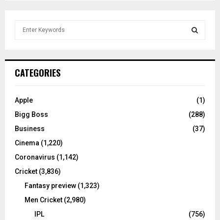
S
e
a
S
r
c
E
CATEGORIES
h
f
A
o
Apple
(1)
r
R
Bigg Boss
(288)
:
C
Business
(37)
Cinema
(1,220)
H
Coronavirus
(1,142)
Cricket
(3,836)
Fantasy preview
(1,323)
Men Cricket
(2,980)
IPL
(756)