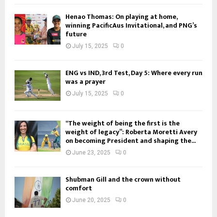
Henao Thomas: On playing at home,
winning PacificAus Invitational, and PNG’s
future
July 15, 2025
0
ENG vs IND, 3rd Test, Day 5: Where every run
was a prayer
July 15, 2025
0
“The weight of being the first is the
weight of legacy”: Roberta Moretti Avery
on becoming President and shaping the...
June 23, 2025
0
Shubman Gill and the crown without
comfort
June 20, 2025
0