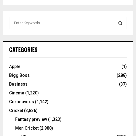
S
e
a
S
r
c
E
CATEGORIES
h
f
A
o
Apple
(1)
r
R
Bigg Boss
(288)
:
C
Business
(37)
Cinema
(1,220)
H
Coronavirus
(1,142)
Cricket
(3,836)
Fantasy preview
(1,323)
Men Cricket
(2,980)