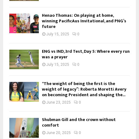
Henao Thomas: On playing at home,
winning PacificAus Invitational, and PNG’s
future
July 15, 2025
0
ENG vs IND, 3rd Test, Day 5: Where every run
was a prayer
July 15, 2025
0
“The weight of being the first is the
weight of legacy”: Roberta Moretti Avery
on becoming President and shaping the...
June 23, 2025
0
Shubman Gill and the crown without
comfort
June 20, 2025
0