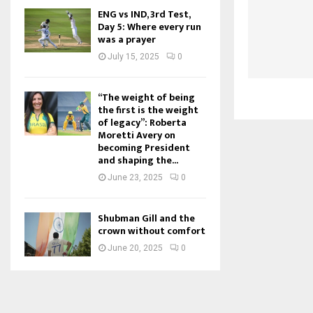
ENG vs IND, 3rd Test,
Day 5: Where every run
was a prayer
July 15, 2025
0
“The weight of being
the first is the weight
of legacy”: Roberta
Moretti Avery on
becoming President
and shaping the...
June 23, 2025
0
Shubman Gill and the
crown without comfort
June 20, 2025
0