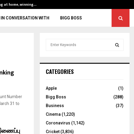
ng at home, winning…
ENG vs IND, 3rd 
IN CONVERSATION WITH
BIGG BOSS
S
e
a
S
r
c
E
inking
CATEGORIES
h
f
A
o
Apple
(1)
r
R
count Number
Bigg Boss
(288)
:
arch 31 to
C
Business
(37)
Cinema
(1,220)
H
Coronavirus
(1,142)
 இணைப்பு
Cricket
(3,836)