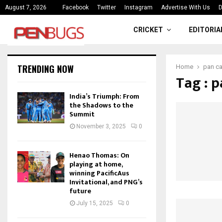
ce
India’s Triumph: From the Shado
August 7, 2026
Facebook
Twitter
Instagram
Advertise With Us
D
CRICKET
EDITORIA
TRENDING NOW
Home
pan ca
Tag : 
India’s Triumph: From
the Shadows to the
Summit
November 3, 2025
0
Henao Thomas: On
playing at home,
winning PacificAus
Invitational, and PNG’s
future
July 15, 2025
0