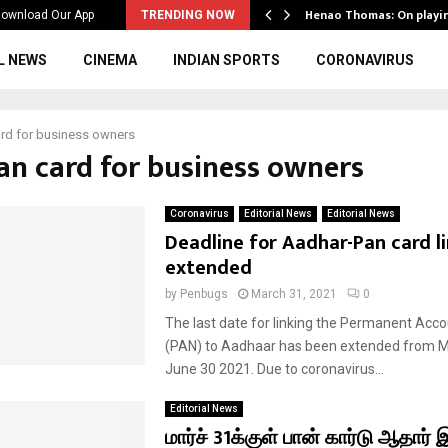
ws to the…
Henao Thomas: On playi
ownload Our App
TRENDING NOW
L NEWS
CINEMA
INDIAN SPORTS
CORONAVIRUS
rd for business owners
pan card for business owners
Coronavirus
Editorial News
Editorial News
Deadline for Aadhar-Pan card l
extended
by
Penbugs
March 31, 2021
0
The last date for linking the Permanent Ac
(PAN) to Aadhaar has been extended from M
June 30 2021. Due to coronavirus...
Editorial News
மார்ச் 31க்குள் பான் கார்டு ஆதார்