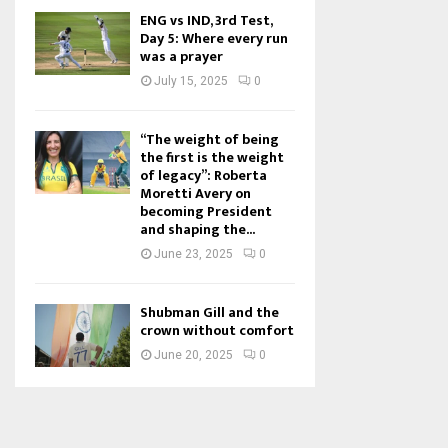
ENG vs IND, 3rd Test,
Day 5: Where every run
was a prayer
July 15, 2025
0
“The weight of being
the first is the weight
of legacy”: Roberta
Moretti Avery on
becoming President
and shaping the...
June 23, 2025
0
Shubman Gill and the
crown without comfort
June 20, 2025
0