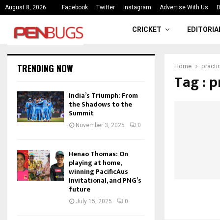
ce
India’s Triumph: From the Shado
August 8, 2026
Facebook
Twitter
Instagram
Advertise With Us
D
CRICKET
EDITORIA
TRENDING NOW
Home
practi
Tag : p
India’s Triumph: From
the Shadows to the
Summit
November 3, 2025
0
Henao Thomas: On
playing at home,
winning PacificAus
Invitational, and PNG’s
future
July 15, 2025
0