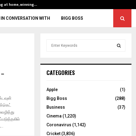
ng at home, winning…
ENG vs IND, 3rd 
IN CONVERSATION WITH
BIGG BOSS
S
e
a
S
r
c
E
 –
CATEGORIES
h
f
A
o
Apple
(1)
r
R
்டவுன்
Bigg Boss
(288)
:
க்கெட்
C
Business
(37)
லவழித்து
Cinema
(1,220)
H
்படுத்தலில்
Coronavirus
(1,142)
..
Cricket
(3,836)