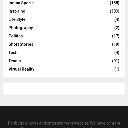
Indian Sports
(158)
Inspiring
(383)
Life Style
(4)
Photography
(2)
Politics
(17)
Short Stories
(19)
Tech
(4)
Tennis
(91)
Virtual Reality
(1)
Penbugs is news and entertainment website. We have content