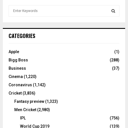
S
e
a
S
r
c
E
CATEGORIES
h
f
A
o
Apple
(1)
r
R
Bigg Boss
(288)
:
C
Business
(37)
Cinema
(1,220)
H
Coronavirus
(1,142)
Cricket
(3,836)
Fantasy preview
(1,323)
Men Cricket
(2,980)
IPL
(756)
World Cup 2019
(139)