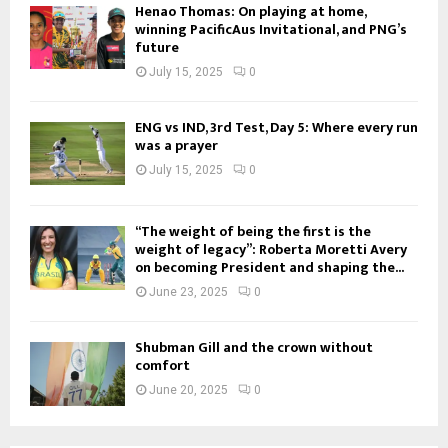
Henao Thomas: On playing at home,
winning PacificAus Invitational, and PNG’s
future
July 15, 2025
0
ENG vs IND, 3rd Test, Day 5: Where every run
was a prayer
July 15, 2025
0
“The weight of being the first is the
weight of legacy”: Roberta Moretti Avery
on becoming President and shaping the...
June 23, 2025
0
Shubman Gill and the crown without
comfort
June 20, 2025
0