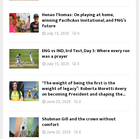
Henao Thomas: On playing at home,
winning PacificAus Invitational, and PNG’s
future
July 15, 2025
0
ENG vs IND, 3rd Test, Day 5: Where every run
was a prayer
July 15, 2025
0
“The weight of being the first is the
weight of legacy”: Roberta Moretti Avery
on becoming President and shaping the...
June 23, 2025
0
Shubman Gill and the crown without
comfort
June 20, 2025
0