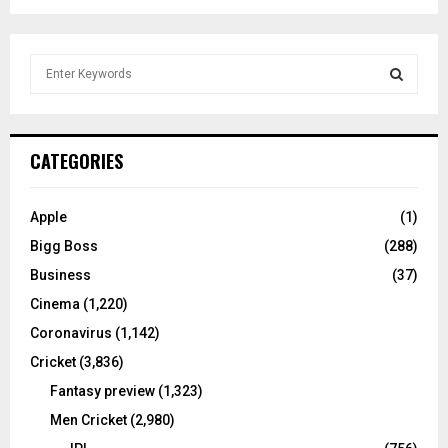
S
e
a
S
r
c
E
CATEGORIES
h
f
A
o
Apple
(1)
r
R
Bigg Boss
(288)
:
C
Business
(37)
Cinema
(1,220)
H
Coronavirus
(1,142)
Cricket
(3,836)
Fantasy preview
(1,323)
Men Cricket
(2,980)