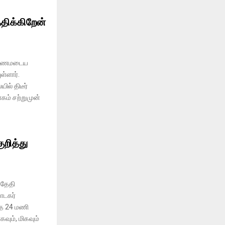
்திக்கிறேன்
ண குணமடைய
ள்ளார்.
ில் திடீர்
கம் சற்றுமுன்
ுறித்து
 தேதி
ாடகர்
ந்த 24 மணி
ும், மிகவும்