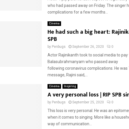
who had passed away on Friday. The singer 
complications for a few months...
Cinema
He had such a big heart: Rajini
SPB
by
Penbugs
September 26, 2020
0
Actor Rajinikanth took to social media to pay 
Balasubrahmanyam who passed away
following coronavirus complications. He was 7
message, Rajini said,...
Cinema
Inspiring
A very personal loss | RIP SPB si
by
Penbugs
September 25, 2020
0
This loss is very personal. He was an epitom
when it comes to singing. More like a house
way of communication...