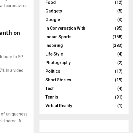
Food
(12)
had coronavirus
Gadgets
(5)
Google
(3)
In Conversation With
(85)
kanth on
Indian Sports
(158)
Inspiring
(383)
Life Style
(4)
tribute to SP
Photography
(2)
4. In a video
Politics
(17)
Short Stories
(19)
Tech
(4)
r
Tennis
(91)
Virtual Reality
(1)
e of uniqueness
hold name. A