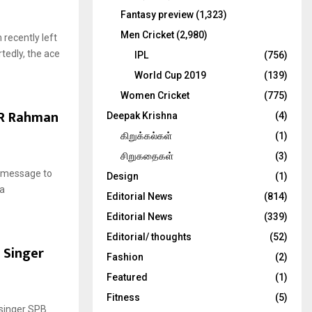
Fantasy preview
(1,323)
Men Cricket
(2,980)
recently left
tedly, the ace
IPL
(756)
World Cup 2019
(139)
Women Cricket
(775)
 AR Rahman
Deepak Krishna
(4)
கிறுக்கல்கள்
(1)
சிறுகதைகள்
(3)
 message to
Design
(1)
na
Editorial News
(814)
Editorial News
(339)
Editorial/ thoughts
(52)
o Singer
Fashion
(2)
Featured
(1)
Fitness
(5)
 singer SPB