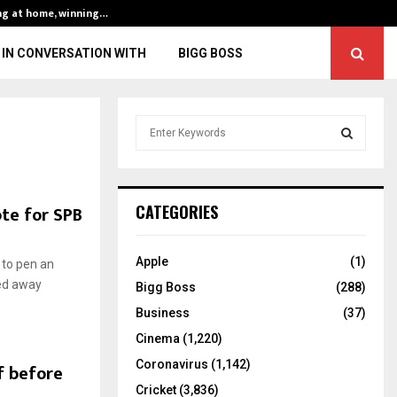
ng at home, winning…
ENG vs IND, 3rd 
IN CONVERSATION WITH
BIGG BOSS
S
e
a
S
r
c
E
te for SPB
CATEGORIES
h
f
A
o
Apple
(1)
 to pen an
r
R
ed away
Bigg Boss
(288)
:
C
Business
(37)
Cinema
(1,220)
H
Coronavirus
(1,142)
f before
Cricket
(3,836)