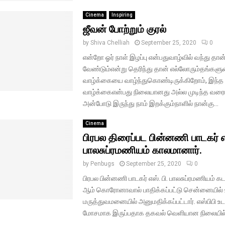
Cinema
Inspiring
ஜீவன் போற்றும் குரல்
by
Shiva Chelliah
September 25, 2020
0
என்றோ ஓர் நாள் இழப்பு என்பதுவாழ்வில் வந்து தா
வேண்டும்என்று தெரிந்து தான் எல்லோரும்தங்கள
வாழ்க்கையை வாழ்ந்துகொண்டிருக்கிறோம், இந்த
வாழ்க்கைஎன்பது நிலையானது அல்ல முடிந்த வரைப
அன்போடு இருந்து நாம் இறக்கும்நாளில் நான்கு...
Cinema
பிரபல திரைப்பட பின்னணி பாடகர் எ
பாலசுப்ரமணியம் காலமானார்.
by
Penbugs
September 25, 2020
0
பிரபல பின்னணி பாடகர் எஸ். பி. பாலசுப்ரமணியம் க
ஆம் கொரோனாவால் பாதிக்கப்பட்டு சென்னையில் 
மருத்துவமனையில் அனுமதிக்கப்பட்டார். எஸ்பிபி உ
மோசமாக இருப்பதாக தகவல் வெளியான நிலையில்