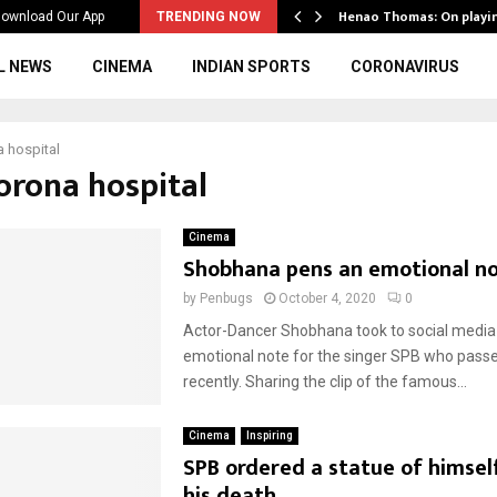
ws to the…
Henao Thomas: On playi
ownload Our App
TRENDING NOW
L NEWS
CINEMA
INDIAN SPORTS
CORONAVIRUS
 hospital
Corona hospital
Cinema
Shobhana pens an emotional no
by
Penbugs
October 4, 2020
0
Actor-Dancer Shobhana took to social media
emotional note for the singer SPB who pass
recently. Sharing the clip of the famous...
Cinema
Inspiring
SPB ordered a statue of himsel
his death