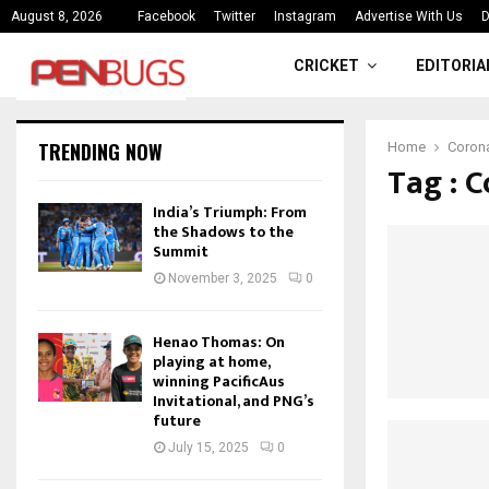
ce
India’s Triumph: From the Shado
August 8, 2026
Facebook
Twitter
Instagram
Advertise With Us
D
CRICKET
EDITORIA
TRENDING NOW
Home
Corona
Tag : 
India’s Triumph: From
the Shadows to the
Summit
November 3, 2025
0
Henao Thomas: On
playing at home,
winning PacificAus
Invitational, and PNG’s
future
July 15, 2025
0