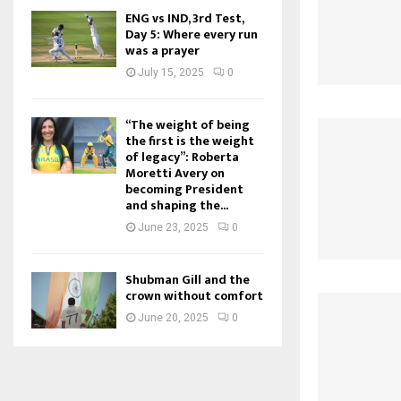
ENG vs IND, 3rd Test,
Day 5: Where every run
was a prayer
July 15, 2025
0
“The weight of being
the first is the weight
of legacy”: Roberta
Moretti Avery on
becoming President
and shaping the...
June 23, 2025
0
Shubman Gill and the
crown without comfort
June 20, 2025
0