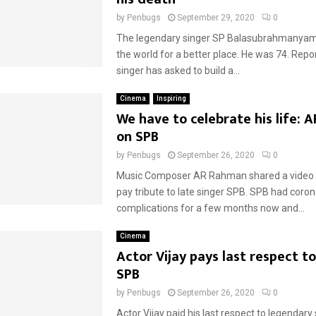
by
Penbugs
September 29, 2020
0
The legendary singer SP Balasubrahmanyam 
the world for a better place. He was 74. Repor
singer has asked to build a...
Cinema
Inspiring
We have to celebrate his life:
on SPB
by
Penbugs
September 26, 2020
0
Music Composer AR Rahman shared a video
pay tribute to late singer SPB. SPB had coro
complications for a few months now and...
Cinema
Actor Vijay pays last respect t
SPB
by
Penbugs
September 26, 2020
0
Actor Vijay paid his last respect to legendary