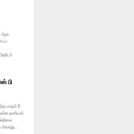
ன் ஆக
ுடைய
ிறரிடம்
ஸ் பி
டந்த மாதம் 5
உள்ள தனியார்
டல்நிலை
 அவரது...