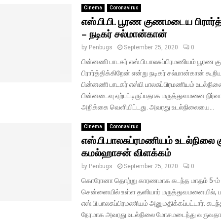
Cinema
Coronavirus
எஸ்.பி.பி. பூரண குணமடைய பிரார்த
– நடிகர் சல்மான்கான்
by
Penbugs
September 25, 2020
0
பின்னணி பாடகர் எஸ்.பி.பாலசுப்பிரமணியம் பூர
பிரார்த்திக்கிறேன் என்று நடிகர் சல்மான்கான் கூறியு
பின்னணி பாடகர் எஸ்பி பாலசுப்பிரமணியம் உடல்நிலைய
பின்னடைவு ஏற்பட்டிருப்பதாக மருத்துவமனை நிர்வா
அறிக்கை வெளியிட்டது. அவரது உடல்நிலையை...
Cinema
Coronavirus
எஸ்.பி.பாலசுப்ரமணியம் உடல்நிலை க
கமல்ஹாசன் விளக்கம்
by
Penbugs
September 25, 2020
0
கொரோனா தொற்று காரணமாக கடந்த மாதம் 5-ம்
சென்னையில் உள்ள தனியார் மருத்துவமனையில், ப
எஸ்.பி.பாலசுப்பிரமணியம் அனுமதிக்கப்பட்டார். கட
நேரமாக அவரது உடல்நிலை மோசமடைந்து வருவதாகவ