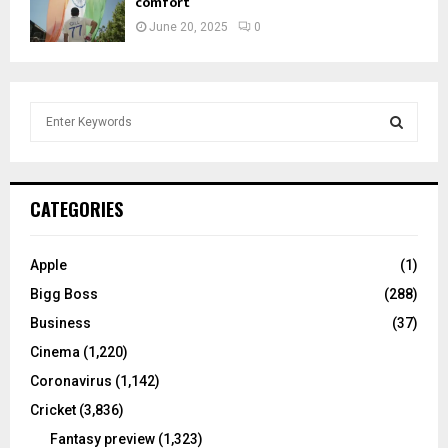
comfort
June 20, 2025
0
S
e
a
S
r
c
E
CATEGORIES
h
f
A
o
Apple
(1)
r
R
Bigg Boss
(288)
:
C
Business
(37)
Cinema
(1,220)
H
Coronavirus
(1,142)
Cricket
(3,836)
Fantasy preview
(1,323)