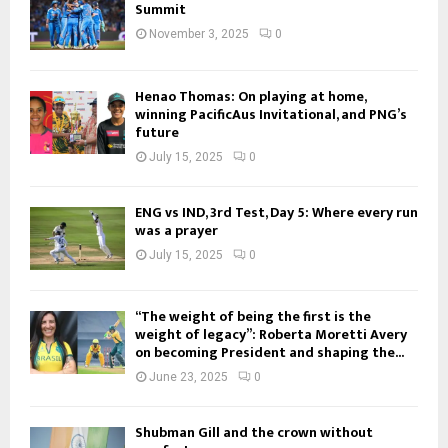
Summit
November 3, 2025
0
Henao Thomas: On playing at home,
winning PacificAus Invitational, and PNG’s
future
July 15, 2025
0
ENG vs IND, 3rd Test, Day 5: Where every run
was a prayer
July 15, 2025
0
“The weight of being the first is the
weight of legacy”: Roberta Moretti Avery
on becoming President and shaping the...
June 23, 2025
0
Shubman Gill and the crown without