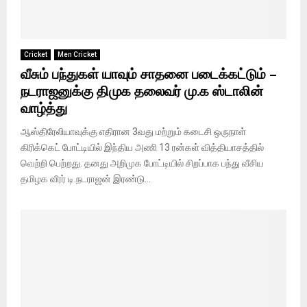
Cricket
Men Cricket
வீசும் பந்துகள் யாவும் சாதனை படைக்கட்டும் –
நடராஜனுக்கு திமுக தலைவர் மு.க ஸ்டாலின்
வாழ்த்து
ஆஸ்திரேலியாவுக்கு எதிரான 3வது மற்றும் கடைசி ஒருநாள்
கிரிக்கெட் போட்டியில் இந்திய அணி 13 ரன்கள் வித்தியாசத்தில்
வெற்றி பெற்றது. தனது அறிமுக போட்டியில் சிறப்பாக பந்து வீசிய
தமிழக வீரர் டி.நடராஜன் இரண்டு...