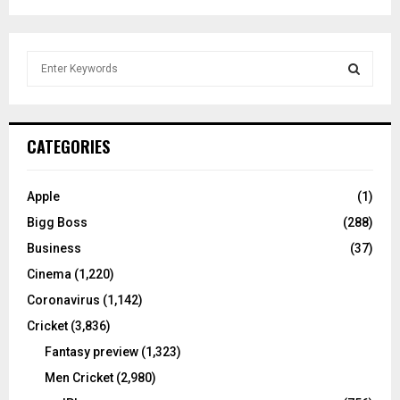
S
e
a
S
r
c
E
CATEGORIES
h
f
A
o
Apple
(1)
r
R
Bigg Boss
(288)
:
C
Business
(37)
Cinema
(1,220)
H
Coronavirus
(1,142)
Cricket
(3,836)
Fantasy preview
(1,323)
Men Cricket
(2,980)