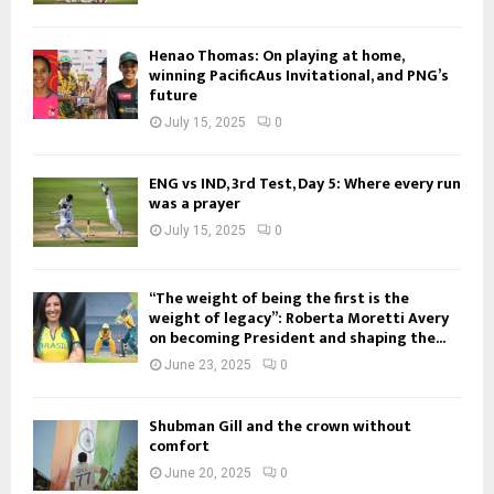
Henao Thomas: On playing at home,
winning PacificAus Invitational, and PNG’s
future
July 15, 2025
0
ENG vs IND, 3rd Test, Day 5: Where every run
was a prayer
July 15, 2025
0
“The weight of being the first is the
weight of legacy”: Roberta Moretti Avery
on becoming President and shaping the...
June 23, 2025
0
Shubman Gill and the crown without
comfort
June 20, 2025
0