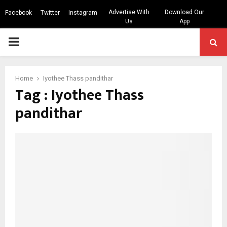
Advertise With
Download Our
Facebook
Twitter
Instagram
Us
App
PRIMARY
MENU
Home
Iyothee Thass pandithar
Tag : Iyothee Thass
pandithar