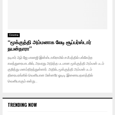
Cinema
“மூக்குத்தி அம்மனாக லேடி சூப்பர்ஸ்டார்
நயன்தாரா”
நடிகர் ஆர்.ஜே.பாலாஜி இன்ஸ்டாகிராமில் சமீபத்தில் பங்கேற்ற
கலந்துரையாடலில், அவரது அடுத்த படமான மூக்குத்தி அம்மன் படம்
குறித்து மனம்திறந்துள்ளார். அதில், மூக்குத்தி அம்மன் படம்
திரையரங்கில் வெளியான பின்னரே ஓடிடி இணையதளத்தில்
வெளியாகும் என்று...
TRENDING NOW