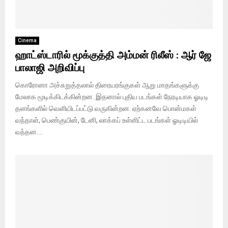
Cinema
ஹாட்ஸ்டாரில் மூக்குத்தி அம்மன் ரிலீஸ் : ஆர் ஜே
பாலாஜி அறிவிப்பு
கொரோனா அச்சுறுத்தலால் திரையரங்குகள் ஆறு மாதங்களுக்கு
மேலாக மூடிக்கிடக்கின்றன. இதனால் புதிய படங்கள் நேரடியாக ஓடிடி
தளங்களில் வெளியிடப்பட்டு வருகின்றன. ஏற்கனவே பொன்மகள்
வந்தாள், பெண்குயின், டேனி, லாக்கப் உள்ளிட்ட படங்கள் ஓடிடியில்
வந்தன....