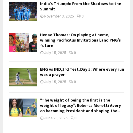
India’s Triumph: From the Shadows to the
Summit
November 3, 2025
0
Henao Thomas: On playing at home,
winning PacificAus Invitational, and PNG’s
future
July 15, 2025
0
ENG vs IND, 3rd Test, Day 5: Where every run
was a prayer
July 15, 2025
0
“The weight of being the first is the
weight of legacy”: Roberta Moretti Avery
on becoming President and shaping the...
June 23, 2025
0