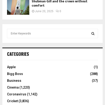
Shubman Gill and the crown without
comfort
June 20, 2025
0
S
e
a
S
r
c
E
CATEGORIES
h
f
A
o
Apple
(1)
r
R
Bigg Boss
(288)
:
C
Business
(37)
Cinema
(1,220)
H
Coronavirus
(1,142)
Cricket
(3,836)