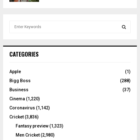
S
e
a
S
r
c
E
CATEGORIES
h
f
A
o
Apple
(1)
r
R
Bigg Boss
(288)
:
C
Business
(37)
Cinema
(1,220)
H
Coronavirus
(1,142)
Cricket
(3,836)
Fantasy preview
(1,323)
Men Cricket
(2,980)