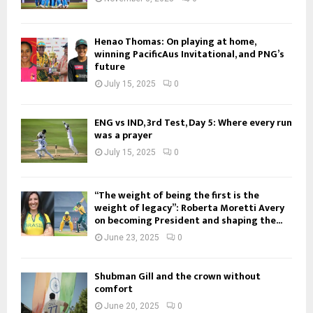
Henao Thomas: On playing at home,
winning PacificAus Invitational, and PNG’s
future
July 15, 2025
0
ENG vs IND, 3rd Test, Day 5: Where every run
was a prayer
July 15, 2025
0
“The weight of being the first is the
weight of legacy”: Roberta Moretti Avery
on becoming President and shaping the...
June 23, 2025
0
Shubman Gill and the crown without
comfort
June 20, 2025
0