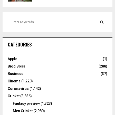
S
e
a
S
r
c
E
CATEGORIES
h
f
A
o
Apple
(1)
r
R
Bigg Boss
(288)
:
C
Business
(37)
Cinema
(1,220)
H
Coronavirus
(1,142)
Cricket
(3,836)
Fantasy preview
(1,323)
Men Cricket
(2,980)