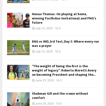
Henao Thomas: On playing at home,
winning PacificAus Invitational, and PNG’s
future
July 15, 2025
0
ENG vs IND, 3rd Test, Day 5: Where every run
was a prayer
July 15, 2025
0
“The weight of being the first is the
weight of legacy”: Roberta Moretti Avery
on becoming President and shaping the...
June 23, 2025
0
Shubman Gill and the crown without
comfort
June 20, 2025
0