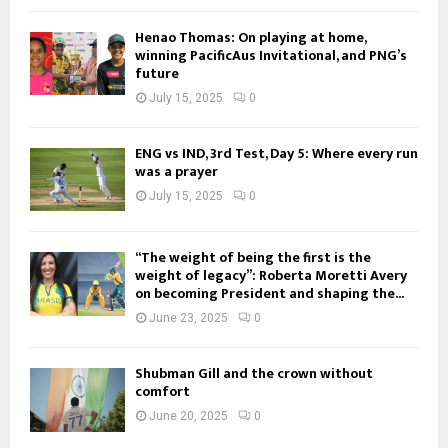
Henao Thomas: On playing at home,
winning PacificAus Invitational, and PNG’s
future
July 15, 2025
0
ENG vs IND, 3rd Test, Day 5: Where every run
was a prayer
July 15, 2025
0
“The weight of being the first is the
weight of legacy”: Roberta Moretti Avery
on becoming President and shaping the...
June 23, 2025
0
Shubman Gill and the crown without
comfort
June 20, 2025
0