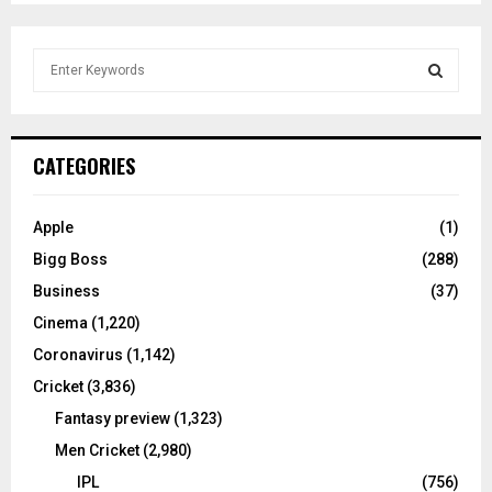
S
e
a
S
r
c
E
CATEGORIES
h
f
A
o
Apple
(1)
r
R
Bigg Boss
(288)
:
C
Business
(37)
Cinema
(1,220)
H
Coronavirus
(1,142)
Cricket
(3,836)
Fantasy preview
(1,323)
Men Cricket
(2,980)
IPL
(756)