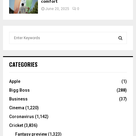
comfort
June 20, 2025
0
S
e
a
S
r
c
E
CATEGORIES
h
f
A
o
Apple
(1)
r
R
Bigg Boss
(288)
:
C
Business
(37)
Cinema
(1,220)
H
Coronavirus
(1,142)
Cricket
(3,836)
Fantasy preview
(1,323)