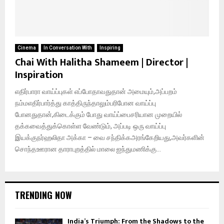
Cinema
In Conversation With
Inspiring
Chai With Halitha Shameem | Director |
Inspiration
எதிர்பாரா வாய்ப்புகள் எப்போதாவதுதான் அமையும்,அப்பறம்
நம்மஎதிர்பார்த்து காத்திருந்தாலும்பரிபோன வாய்ப்பு
போனதுதான்,கிடைக்கும் போது வாய்ப்பைசரியான முறையில்
தக்கவைத்துக்கொள்ள வேண்டும், அப்படி ஒரு வாய்ப்பு
இயக்குநர்ஹலிதா அக்கா – வை சந்திக்கஅரங்கேறியது,அவர்களின்
சொந்தஊரான தாராபுறத்தில் மாலை ஐந்துமணிக்கு...
TRENDING NOW
India’s Triumph: From the Shadows to the