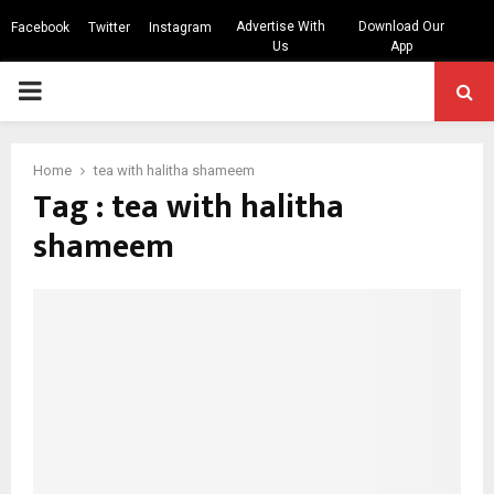
Advertise With
Download Our
Facebook
Twitter
Instagram
Us
App
PRIMARY
MENU
Home
tea with halitha shameem
Tag : tea with halitha
shameem