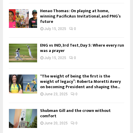
Henao Thomas: On playing at home,
winning PacificAus Invitational, and PNG’s
future
July 15, 2025
0
ENG vs IND, 3rd Test, Day 5: Where every run
was a prayer
July 15, 2025
0
“The weight of being the first is the
weight of legacy”: Roberta Moretti Avery
on becoming President and shaping the...
June 23, 2025
0
Shubman Gill and the crown without
comfort
June 20, 2025
0