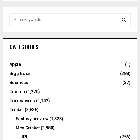
S
e
a
S
r
c
E
CATEGORIES
h
f
A
o
Apple
(1)
r
R
Bigg Boss
(288)
:
C
Business
(37)
Cinema
(1,220)
H
Coronavirus
(1,142)
Cricket
(3,836)
Fantasy preview
(1,323)
Men Cricket
(2,980)
IPL
(756)