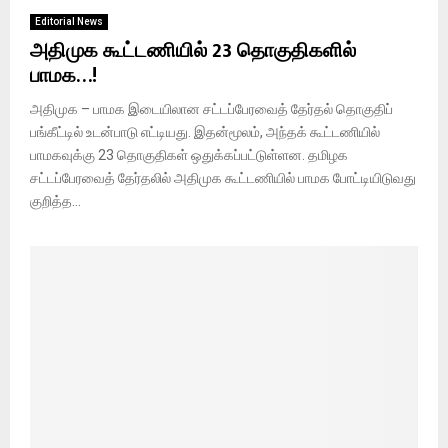
Editorial News
அதிமுக கூட்டணியில் 23 தொகுதிகளில்
பாமக…!
அதிமுக – பாமக இடையிலான சட்டப்பேரவைத் தேர்தல் தொகுதிப்
பங்கீட்டில் உடன்பாடு எட்டியது. இதன்மூலம், அந்தக் கூட்டணியில்
பாமகவுக்கு 23 தொகுதிகள் ஒதுக்கப்பட்டுள்ளன. தமிழக
சட்டப்பேரவைத் தேர்தலில் அதிமுக கூட்டணியில் பாமக போட்டியிடுவது
குறித்த...