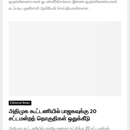
ஒருங்கிணைப்பாளர் ஓ.பன்னீர்செல்வம், இணை ஒருங்கிணைப்பாளர்
எடப்பாடி பழனிசாமி ஆகியோர் செய்தியாளர்களை...
Editorial News
அதிமுக கூட்டணியில் பாஜகவுக்கு 20
சட்டமன்றத் தொகுதிகள் ஒதுக்கீடு
அதிமுக கூட்டணியில் பாரதிய ஜனதா கட்சிக்கு 20 சட்டமன்றத்