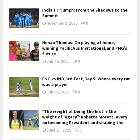
India’s Triumph: From the Shadows to the
Summit
November 3, 2025
0
Henao Thomas: On playing at home,
winning PacificAus Invitational, and PNG’s
future
July 15, 2025
0
ENG vs IND, 3rd Test, Day 5: Where every run
was a prayer
July 15, 2025
0
“The weight of being the first is the
weight of legacy”: Roberta Moretti Avery
on becoming President and shaping the...
June 23, 2025
0