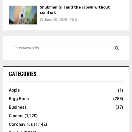
Shubman Gill and the crown without
comfort
June 20, 2025
0
S
e
a
S
r
c
E
CATEGORIES
h
f
A
o
Apple
(1)
r
R
Bigg Boss
(288)
:
C
Business
(37)
Cinema
(1,220)
H
Coronavirus
(1,142)