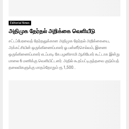
Editorial News
அதிமுக தேர்தல் அறிக்கை வெளியீடு
சட்டப்பேரவைத் தேர்தலுக்கான அதிமுக தேர்தல் அறிக்கையை,
அக்கட்சியின் ஒருங்கிணைப்பாளர் ஓ.பன்னீர்செல்வம், இணை
ஒருங்கிணைப்பாளர் எடப்பாடி கே.பழனிசாமி ஆகியோர் கூட்டாக இன்று
மாலை 6 மணிக்கு வெளியிட்டனர். அதில் கூறப்பட்டிருந்தவை குடும்பத்
தலைவிகளுக்கு மாதம்தோறும் ரூ.1,500...