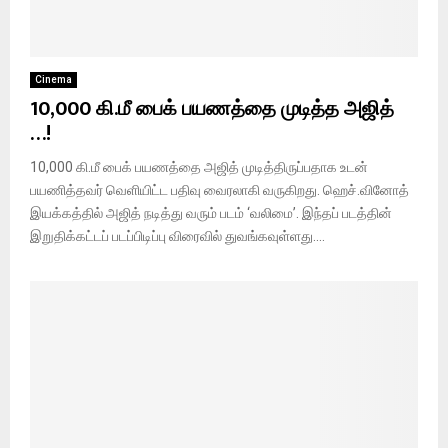
Cinema
10,000 கி.மீ பைக் பயணத்தை முடித்த அஜித்
…!
10,000 கி.மீ பைக் பயணத்தை அஜித் முடித்திருப்பதாக உடன்
பயணித்தவர் வெளியிட்ட பதிவு வைரலாகி வருகிறது. ஹெச்.வினோத்
இயக்கத்தில் அஜித் நடித்து வரும் படம் ‘வலிமை’. இந்தப் படத்தின்
இறுதிக்கட்டப் படப்பிடிப்பு விரைவில் துவங்கவுள்ளது....