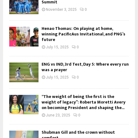
Summit
November 3, 2025
0
Henao Thomas: On playing at home,
winning PacificAus Invitational, and PNG’s
future
July 15, 2025
0
ENG vs IND, 3rd Test, Day 5: Where every run
was a prayer
July 15, 2025
0
“The weight of being the first is the
weight of legacy”: Roberta Moretti Avery
on becoming President and shaping the...
June 23, 2025
0
Shubman Gill and the crown without
comfort