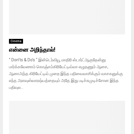
Cinema
என்னை அறிந்தால்!
” Don’ts & Do’s “ இன்டெர்வியூ மாதிரி ஸ்டார்ட்ஆகுதேன்னு
பார்க்கவேணாம் கொஞ்சம்கிரியேட்டிவ்வா எழுதணும் ஆசை,
ஆனாஅந்த கிரியேட்டிவ் முறை இந்த பதிவைவாசிக்கும் வாசகனுக்கு
எந்த அளவுஸ்வாரஷ்யத்தையும் அதே இது படிச்சுமுடிச்சோன இந்த
பதிவுல...