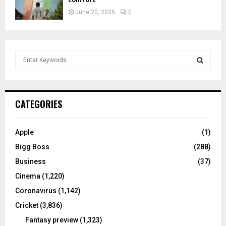
June 20, 2025
0
S
e
a
S
r
c
E
CATEGORIES
h
f
A
o
Apple
(1)
r
R
Bigg Boss
(288)
:
C
Business
(37)
Cinema
(1,220)
H
Coronavirus
(1,142)
Cricket
(3,836)
Fantasy preview
(1,323)