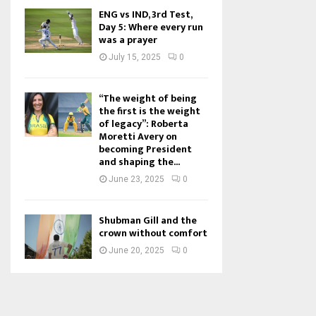
ENG vs IND, 3rd Test,
Day 5: Where every run
was a prayer
July 15, 2025
0
“The weight of being
the first is the weight
of legacy”: Roberta
Moretti Avery on
becoming President
and shaping the...
June 23, 2025
0
Shubman Gill and the
crown without comfort
June 20, 2025
0