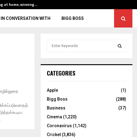
ng at home, winning…
ENG vs IND, 3rd 
IN CONVERSATION WITH
BIGG BOSS
S
e
a
S
r
c
E
CATEGORIES
h
f
A
o
Apple
(1)
 தொழில்துறை
r
R
Bigg Boss
(288)
:
ழிக்கப்படுவதைத்
C
Business
(37)
படுத்தக்கூடிய
Cinema
(1,220)
.
H
Coronavirus
(1,142)
Cricket
(3,836)