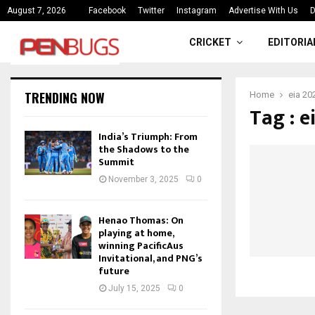
ce
India’s Triumph: From the Shado
August 7, 2026
Facebook
Twitter
Instagram
Advertise With Us
D
CRICKET
EDITORIA
TRENDING NOW
Home
eia 20
Tag : e
India’s Triumph: From
the Shadows to the
Summit
November 3, 2025
0
Henao Thomas: On
playing at home,
winning PacificAus
Invitational, and PNG’s
future
July 15, 2025
0