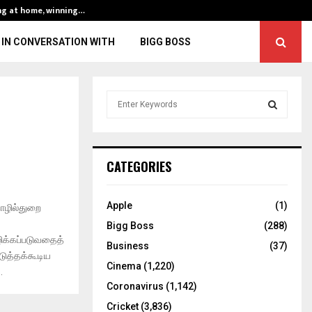
ng at home, winning…
ENG vs IND, 3rd 
IN CONVERSATION WITH
BIGG BOSS
S
e
a
S
r
c
E
CATEGORIES
h
f
A
o
Apple
(1)
 தொழில்துறை
r
R
Bigg Boss
(288)
:
ழிக்கப்படுவதைத்
C
Business
(37)
படுத்தக்கூடிய
Cinema
(1,220)
.
H
Coronavirus
(1,142)
Cricket
(3,836)