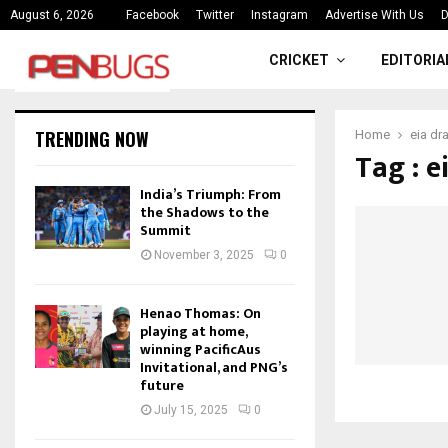
ce
India’s Triumph: From the Shado
August 6, 2026
Facebook
Twitter
Instagram
Advertise With Us
D
CRICKET
EDITORIA
TRENDING NOW
Home
eia dra
Tag : e
India’s Triumph: From
the Shadows to the
Summit
November 3, 2025
0
Henao Thomas: On
playing at home,
winning PacificAus
Invitational, and PNG’s
future
July 15, 2025
0