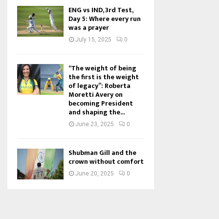
ENG vs IND, 3rd Test,
Day 5: Where every run
was a prayer
July 15, 2025
0
“The weight of being
the first is the weight
of legacy”: Roberta
Moretti Avery on
becoming President
and shaping the...
June 23, 2025
0
Shubman Gill and the
crown without comfort
June 20, 2025
0