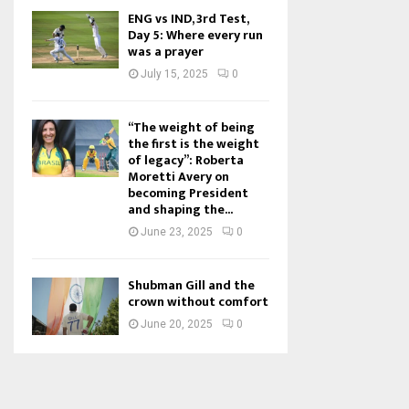
ENG vs IND, 3rd Test,
Day 5: Where every run
was a prayer
July 15, 2025
0
“The weight of being
the first is the weight
of legacy”: Roberta
Moretti Avery on
becoming President
and shaping the...
June 23, 2025
0
Shubman Gill and the
crown without comfort
June 20, 2025
0