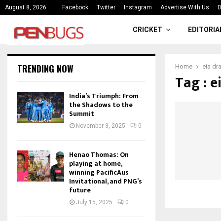
ce
India’s Triumph: From the Shado
August 8, 2026
Facebook
Twitter
Instagram
Advertise With Us
D
CRICKET
EDITORIA
TRENDING NOW
Home
eia dr
Tag : e
India’s Triumph: From
the Shadows to the
Summit
November 3, 2025
0
Henao Thomas: On
playing at home,
winning PacificAus
Invitational, and PNG’s
future
July 15, 2025
0