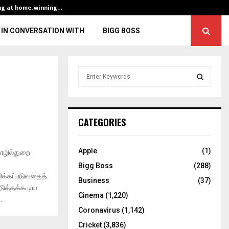
ng at home, winning…
ENG vs IND, 3rd 
IN CONVERSATION WITH
BIGG BOSS
S
e
a
S
r
c
E
CATEGORIES
h
f
A
o
Apple
(1)
 தொழில்துறை
r
R
Bigg Boss
(288)
:
ழிக்கப்படுவதைத்
C
Business
(37)
படுத்தக்கூடிய
Cinema
(1,220)
.
H
Coronavirus
(1,142)
Cricket
(3,836)