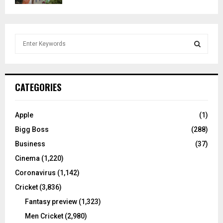
S
e
a
S
r
c
E
CATEGORIES
h
f
A
o
Apple
(1)
r
R
Bigg Boss
(288)
:
C
Business
(37)
Cinema
(1,220)
H
Coronavirus
(1,142)
Cricket
(3,836)
Fantasy preview
(1,323)
Men Cricket
(2,980)