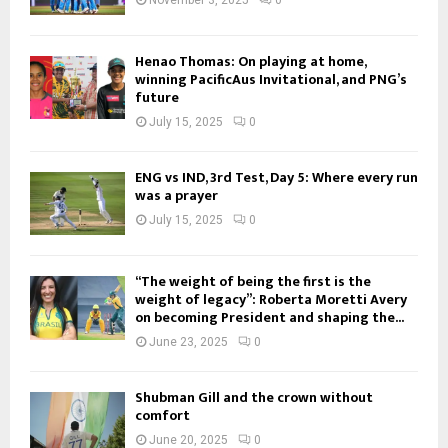
Henao Thomas: On playing at home,
winning PacificAus Invitational, and PNG’s
future
July 15, 2025
0
ENG vs IND, 3rd Test, Day 5: Where every run
was a prayer
July 15, 2025
0
“The weight of being the first is the
weight of legacy”: Roberta Moretti Avery
on becoming President and shaping the...
June 23, 2025
0
Shubman Gill and the crown without
comfort
June 20, 2025
0