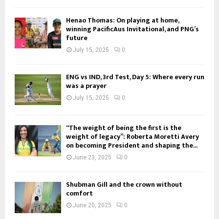
Henao Thomas: On playing at home,
winning PacificAus Invitational, and PNG’s
future
July 15, 2025
0
ENG vs IND, 3rd Test, Day 5: Where every run
was a prayer
July 15, 2025
0
“The weight of being the first is the
weight of legacy”: Roberta Moretti Avery
on becoming President and shaping the...
June 23, 2025
0
Shubman Gill and the crown without
comfort
June 20, 2025
0