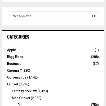
S
e
a
S
r
c
E
CATEGORIES
h
f
A
o
Apple
(1)
r
R
Bigg Boss
(288)
:
C
Business
(37)
Cinema
(1,220)
H
Coronavirus
(1,142)
Cricket
(3,836)
Fantasy preview
(1,323)
Men Cricket
(2,980)
IPL
(756)