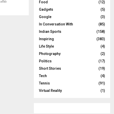
களில்
Food
(12)
Gadgets
(5)
Google
(3)
In Conversation With
(85)
Indian Sports
(158)
Inspiring
(383)
Life Style
(4)
Photography
(2)
Politics
(17)
Short Stories
(19)
Tech
(4)
Tennis
(91)
Virtual Reality
(1)