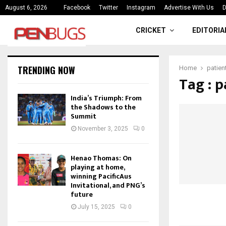
ce
India’s Triumph: From the Shado
August 6, 2026
Facebook
Twitter
Instagram
Advertise With Us
D
CRICKET
EDITORIA
TRENDING NOW
Home
patien
Tag : p
India’s Triumph: From
the Shadows to the
Summit
November 3, 2025
0
Henao Thomas: On
playing at home,
winning PacificAus
Invitational, and PNG’s
future
July 15, 2025
0