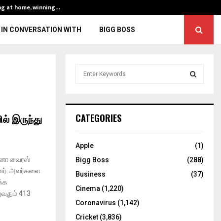
ng at home, winning…
ENG vs IND, 3rd 
IN CONVERSATION WITH
BIGG BOSS
S
e
a
S
r
c
E
் இருந்து
CATEGORIES
h
f
A
o
Apple
(1)
r
R
ரோனா வைரஸ்
Bigg Boss
(288)
:
்ளனர். அவர்களை
C
Business
(37)
க்க
Cinema
(1,220)
H
ழுவதும் 413
Coronavirus
(1,142)
Cricket
(3,836)