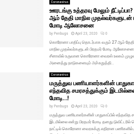
Coronavirus
ஊரடங்கு உத்தரவு மேலும் நீட்டிப்பா?
ஆம் தேதி மாநில முதல்வர்களுடன் 
மோடி ஆலோசனை
by
Penbugs
April 23, 2020
0
கொரோனா பாதிப்பு தொடர்பாக வரும் 27 ஆம் தே
மாநில முதல்வர்களுடன் பிரதமர் மோடி ஆலோசனை ந
சீனாவில் உருவான கொரோனா வைரஸ் உலகம் முழுவ
அனைத்து நாடுகளையும் அச்சுறுத்தி...
Coronavirus
மருத்துவ பணியாளர்களின் பாதுகாப
எந்தவித சமரசத்துக்கும் இடமில்லை
மோடி…!
by
Penbugs
April 23, 2020
0
மருத்துவ பணியாளர்களின் பாதுகாப்பில் எந்தவித ச
இடமில்லை என்று பிரதமர் மோடி தனது டுவிட்டரில் த
நாட்டில் கொரோனா வைரசுக்கு எதிரான பணிகளில்