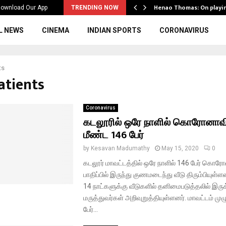
ws to the…
Henao Thomas: On playi
ownload Our App
TRENDING NOW
L NEWS
CINEMA
INDIAN SPORTS
CORONAVIRUS
ts
atients
Coronavirus
கடலூரில் ஒரே நாளில் கொரோனாவில
மீண்ட 146 பேர்
by
Kesavan Madumathy
May 15, 2020
0
கடலூர் மாவட்டத்தில் ஒரே நாளில் 146 பேர் கொ
பாதிப்பில் இருந்து குணமடைந்து வீடு திரும்பியுள
14 நாட்களுக்கு வீடுகளில் தனிமைபடுத்தலில் இரு
மருத்துவர்கள் அறிவுறுத்தியுள்ளனர். மாவட்டம் மு
பேர்...