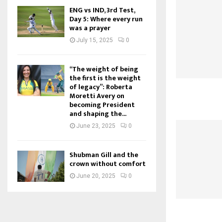
ENG vs IND, 3rd Test,
Day 5: Where every run
was a prayer
July 15, 2025
0
“The weight of being
the first is the weight
of legacy”: Roberta
Moretti Avery on
becoming President
and shaping the...
June 23, 2025
0
Shubman Gill and the
crown without comfort
June 20, 2025
0