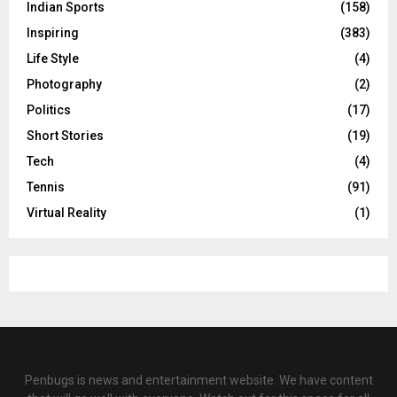
Indian Sports
(158)
Inspiring
(383)
Life Style
(4)
Photography
(2)
Politics
(17)
Short Stories
(19)
Tech
(4)
Tennis
(91)
Virtual Reality
(1)
Penbugs is news and entertainment website. We have content