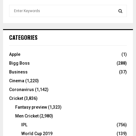
S
e
a
S
r
c
E
CATEGORIES
h
f
A
o
Apple
(1)
r
R
Bigg Boss
(288)
:
C
Business
(37)
Cinema
(1,220)
H
Coronavirus
(1,142)
Cricket
(3,836)
Fantasy preview
(1,323)
Men Cricket
(2,980)
IPL
(756)
World Cup 2019
(139)