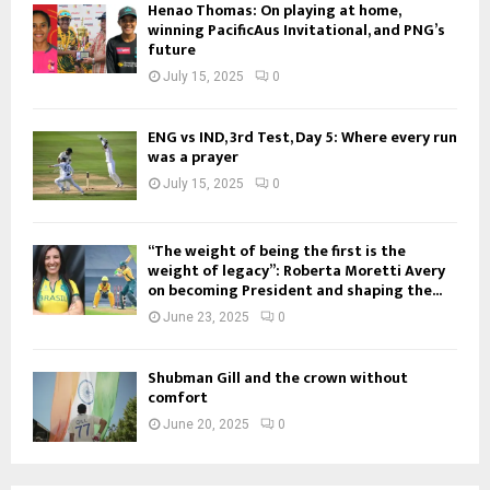
Henao Thomas: On playing at home,
winning PacificAus Invitational, and PNG’s
future
July 15, 2025
0
ENG vs IND, 3rd Test, Day 5: Where every run
was a prayer
July 15, 2025
0
“The weight of being the first is the
weight of legacy”: Roberta Moretti Avery
on becoming President and shaping the...
June 23, 2025
0
Shubman Gill and the crown without
comfort
June 20, 2025
0