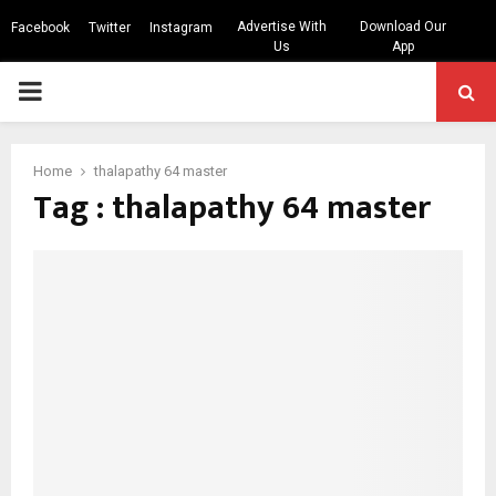
Advertise With
Download Our
Facebook
Twitter
Instagram
Us
App
PRIMARY
MENU
Home
thalapathy 64 master
Tag : thalapathy 64 master