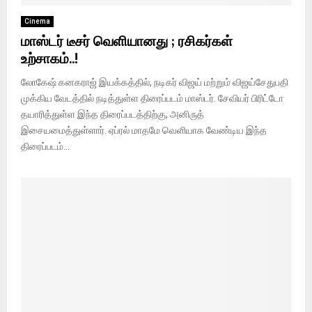
Cinema
மாஸ்டர் டீசர் வெளியானது ; ரசிகர்கள்
உற்சாகம்..!
லோகேஷ் கனகராஜ் இயக்கத்தில், நடிகர் விஜய் மற்றும் விஜய்சேதுபதி
முக்கிய வேடத்தில் நடித்துள்ள திரைப்படம் மாஸ்டர். சேவியர் பிரிட்டோ
தயாரித்துள்ள இந்த திரைப்படத்திற்கு, அனிருத்
இசையமைத்துள்ளார். ஏப்ரல் மாதமே வெளியாக வேண்டிய இந்த
திரைப்படம்...