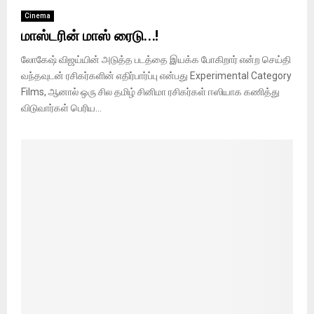
Cinema
மாஸ்டரின் மாஸ் ரைடு…!
லோகேஷ் விஜய்யின் அடுத்த படத்தை இயக்க போகிறார் என்ற செய்தி
வந்தவுடன் ரசிகர்களின் எதிர்பார்ப்பு என்பது Experimental Category
Films, ஆனால் ஒரு சில தமிழ் சினிமா ரசிகர்கள் ஈஸியாக கணித்து
விடுவார்கள் பெரிய...